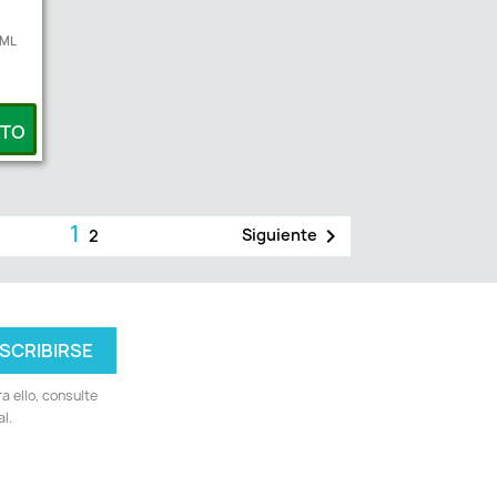
 ML
ITO
1

Siguiente
2
 ello, consulte
l.