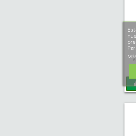
Est
nue
pre
Par
Más
A