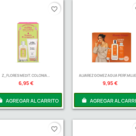
EGAR AL CARRITO
AGREGAR A
favorite_border
fa
Z_FLORES MEDIT. COLONIA...
ALVAREZ GOMEZ AGUA PERF.MUJER
6,95 €
9,95 €
AGREGAR AL CARRITO
AGREGAR AL CARR
favorite_border
fa