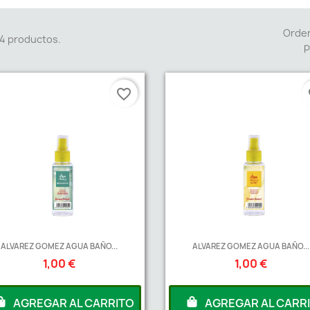
Orde
4 productos.
p
favorite_border
fa
ALVAREZ GOMEZ AGUA BAÑO...
ALVAREZ GOMEZ AGUA BAÑO...
1,00 €
1,00 €
AGREGAR AL CARRITO
AGREGAR AL CARR