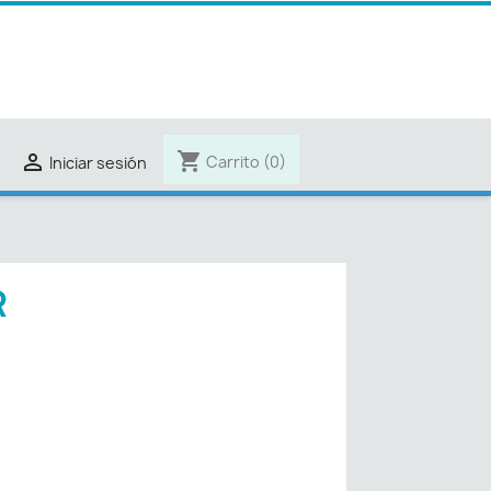
shopping_cart

Carrito
(0)
Iniciar sesión
R