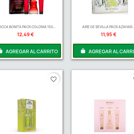
ICCA BONITA PACK COLONIA 150...
AIRE DE SEVILLA PACK AZAHAR..
12,49 €
11,95 €
AGREGAR AL CARRITO
AGREGAR AL CARR
favorite_border
fa