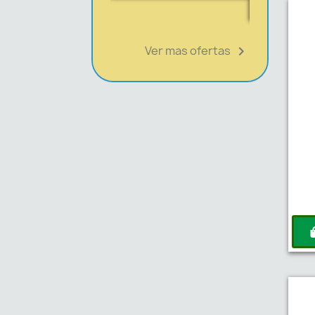
AGR
Ver mas ofertas
