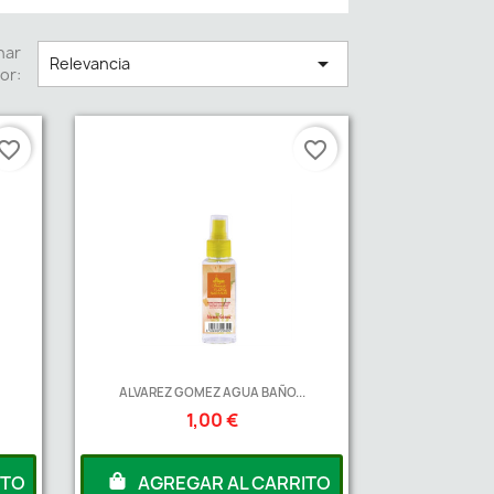
nar

Relevancia
or:
vorite_border
favorite_border
ALVAREZ GOMEZ AGUA BAÑO...
1,00 €
ITO
AGREGAR AL CARRITO