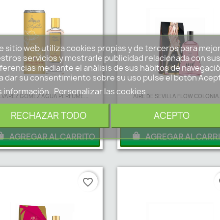
e sitio web utiliza cookies propias y de terceros para mejo
stros servicios y mostrarle publicidad relacionada con su
ferencias mediante el análisis de sus hábitos de navegació
a dar su consentimiento sobre su uso pulse el botón Acep
 información
Personalizar las cookies
LVAREZ GOMEZ AGUA PERFUME...
AIRE DE SEVILLA FLOW COLONIA.
6,95 €
10,98 €
RECHAZAR TODO
ACEPTO
AGREGAR AL CARRITO
AGREGAR AL CARR
favorite_border
fa