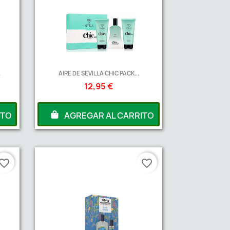
.
AIRE DE SEVILLA CHIC PACK...
12,95 €
ITO
AGREGAR AL CARRITO
vorite_border
favorite_border