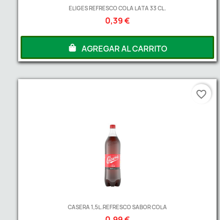
ELIGES REFRESCO COLA LATA 33 CL.
0,39 €
AGREGAR AL CARRITO
favorite_border
CASERA 1,5L.REFRESCO SABOR COLA
0,99 €