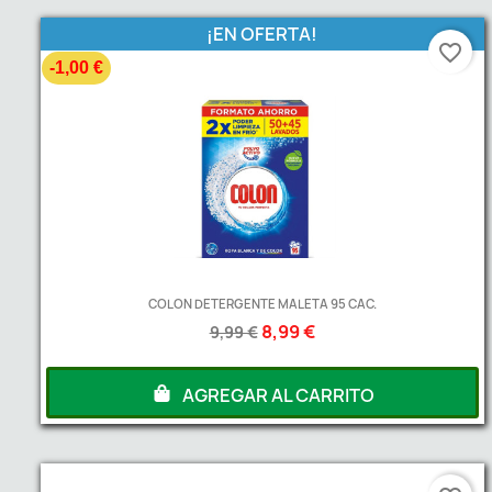
¡EN OFERTA!
favorite_border
-1,00 €
COLON DETERGENTE MALETA 95 CAC.
8,99 €
9,99 €
AGREGAR AL CARRITO