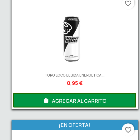
favorite_border
TORO LOCO BEBIDA ENERGETICA...
0,95 €
A partir de
2
Unds
2,00 €
AGREGAR AL CARRITO
¡EN OFERTA!
favorite_border