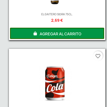
EL GAITERO SIDRA 75CL.
2,69 €
AGREGAR AL CARRITO
favorite_border