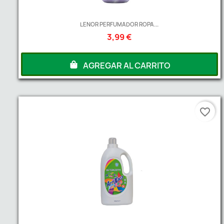
LENOR PERFUMADOR ROPA...
3,99 €
AGREGAR AL CARRITO
favorite_border