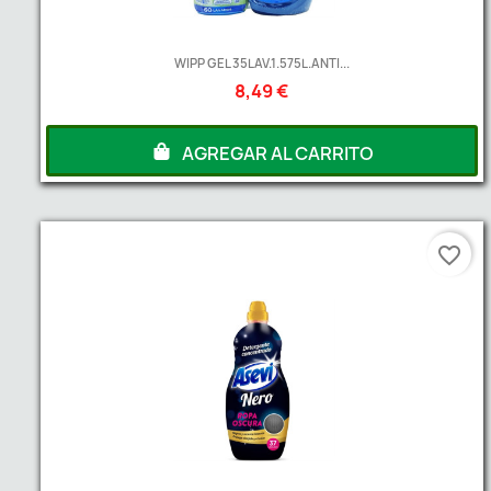
WIPP GEL 35LAV.1.575L.ANTI...
8,49 €
AGREGAR AL CARRITO
favorite_border