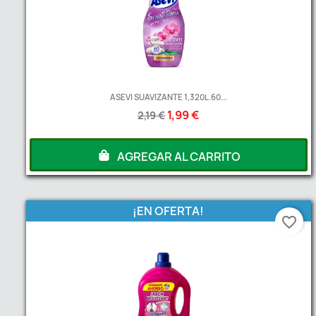
ASEVI SUAVIZANTE 1,320L.60...
1,99 €
2,19 €
A partir de
2
Unds
2,50 €
AGREGAR AL CARRITO
¡EN OFERTA!
favorite_border