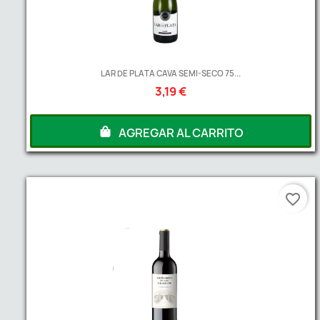
LAR DE PLATA CAVA SEMI-SECO 75...
3,19 €
AGREGAR AL CARRITO
favorite_border