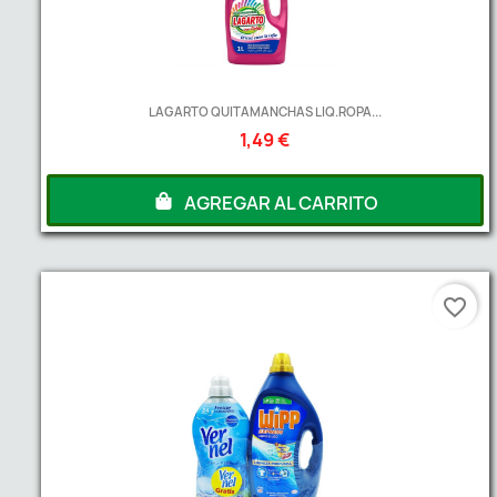
LAGARTO QUITAMANCHAS LIQ.ROPA...
1,49 €
AGREGAR AL CARRITO
favorite_border