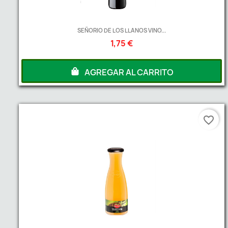
SEÑORIO DE LOS LLANOS VINO...
1,75 €
AGREGAR AL CARRITO
favorite_border