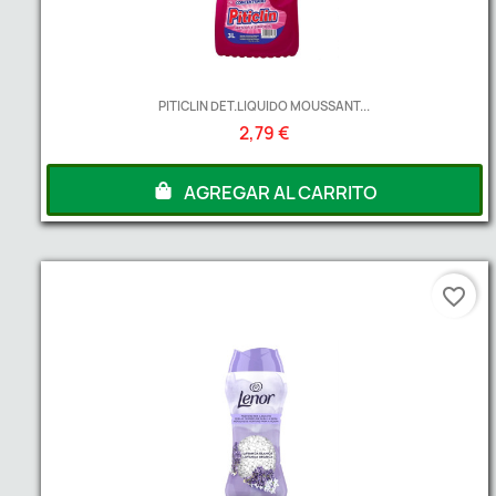
PITICLIN DET.LIQUIDO MOUSSANT...
2,79 €
AGREGAR AL CARRITO
favorite_border