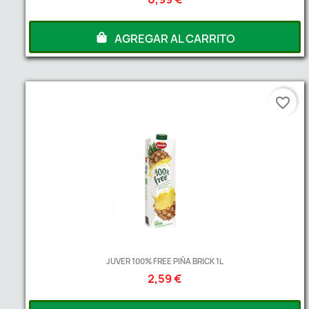
AGREGAR AL CARRITO
favorite_border
JUVER 100% FREE PIÑA BRICK 1L
2,59 €
A partir de
2
Unds
2,50 €