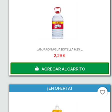
LANJARON AGUA BOTELLA 6.25 L.
2,29 €
A partir de
2
Unds
1,65 €
AGREGAR AL CARRITO
¡EN OFERTA!
favorite_border