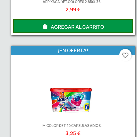
ARRIXACA DET.COLORES 2.850L 36...
2,99 €
AGREGAR AL CARRITO
¡EN OFERTA!
favorite_border
MICOLOR DET. 10 CAPSULAS ADIOS...
3,25 €