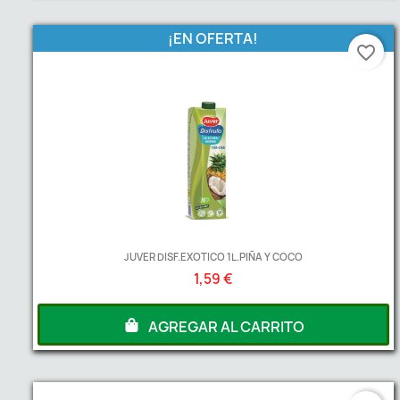
¡EN OFERTA!
favorite_border
JUVER DISF.EXOTICO 1L.PIÑA Y COCO
1,59 €
AGREGAR AL CARRITO