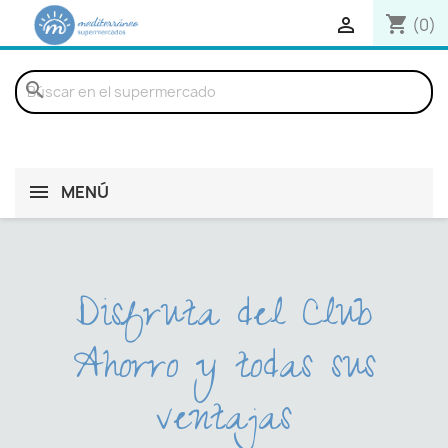
shopping_cart

(0)
search
MENÚ
Disfruta del Club
Ahorro y todas sus
ventajas