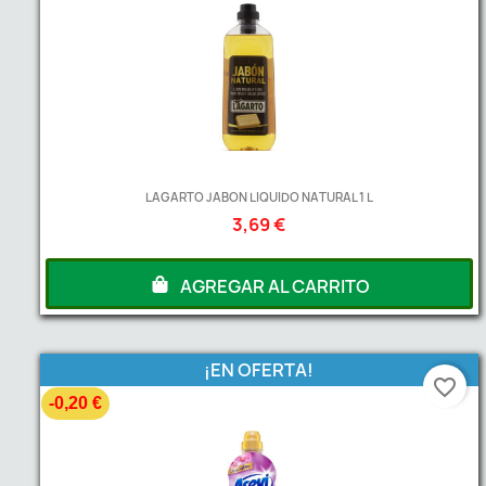
LAGARTO JABON LIQUIDO NATURAL 1 L
3,69 €
AGREGAR AL CARRITO
¡EN OFERTA!
favorite_border
-0,20 €