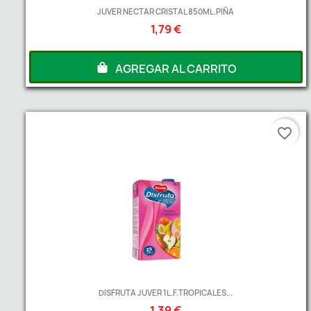
JUVER NECTAR CRISTAL 850ML.PIÑA
1,79 €
AGREGAR AL CARRITO
favorite_border
DISFRUTA JUVER 1L.F.TROPICALES...
1,39 €