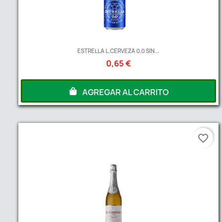
ESTRELLA L.CERVEZA 0.0 SIN...
0,65 €
AGREGAR AL CARRITO
favorite_border