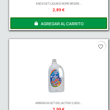
ASEVI DET.LIQUIDO ROPA NEGRA...
2,89 €
AGREGAR AL CARRITO
favorite_border
ARRIXACA DET.GEL ACTIVO 2.850...
2,99 €