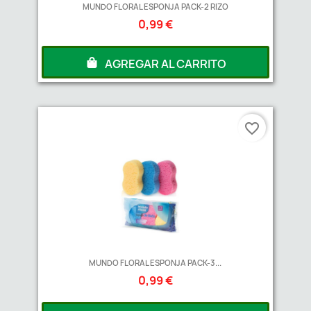
MUNDO FLORAL ESPONJA PACK-2 RIZO
0,99 €
AGREGAR AL CARRITO
favorite_border
MUNDO FLORAL ESPONJA PACK-3...
0,99 €