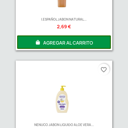
I.ESPAÑOL JABON NATURAL...
2,69 €
AGREGAR AL CARRITO
favorite_border
NENUCO JABON LIQUIDO ALOE VERA...