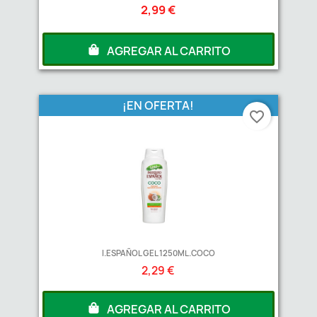
2,99 €
AGREGAR AL CARRITO
A partir de
2
Unds
2,00 €
¡EN OFERTA!
favorite_border
I.ESPAÑOL GEL 1250ML.COCO
2,29 €
AGREGAR AL CARRITO