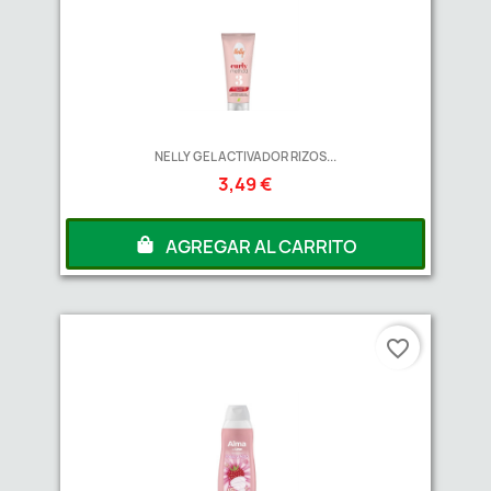
NELLY GEL ACTIVADOR RIZOS...
3,49 €
AGREGAR AL CARRITO
favorite_border