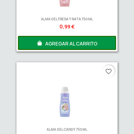
ALMA GEL FRESA Y NATA 750 ML
0,99 €
AGREGAR AL CARRITO
favorite_border
ALMA GEL CANDY 750 ML