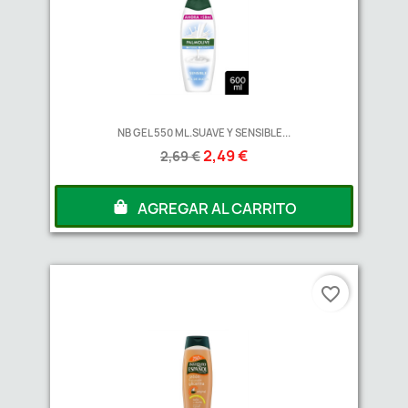
NB GEL 550 ML.SUAVE Y SENSIBLE...
2,49 €
2,69 €
AGREGAR AL CARRITO
favorite_border