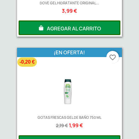
DOVE GEL HIDRATANTE ORIGINAL...
3,99 €
AGREGAR AL CARRITO
¡EN OFERTA!
favorite_border
-0,20 €
GOTAS FRESCAS GEL DE BAÑO 750 ML
1,99 €
2,19 €