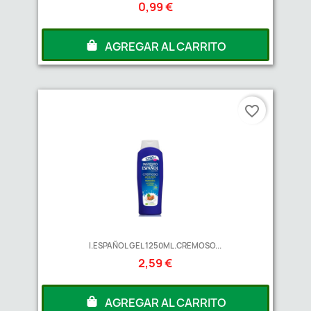
0,99 €
AGREGAR AL CARRITO
favorite_border
I.ESPAÑOL GEL 1250ML.CREMOSO...
2,59 €
AGREGAR AL CARRITO
A partir de
2
Unds
2,00 €