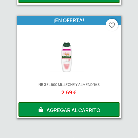
¡EN OFERTA!
favorite_border
NB GEL 600 ML.LECHE Y ALMENDRAS
2,69 €
AGREGAR AL CARRITO