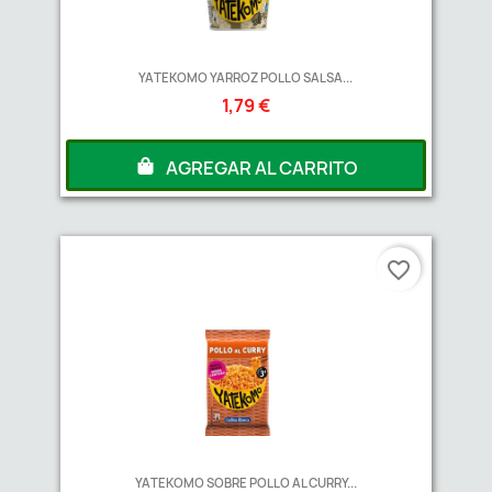
YATEKOMO YARROZ POLLO SALSA...
1,79 €
AGREGAR AL CARRITO
favorite_border
YATEKOMO SOBRE POLLO AL CURRY...