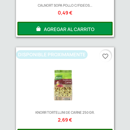
CALNORT SOPA POLLO C/FIDEOS...
0,49 €
AGREGAR AL CARRITO
DISPONIBLE PROXIMAMENTE
favorite_border
KNORR TORTELLINI DE CARNE 250 GR.
2,69 €