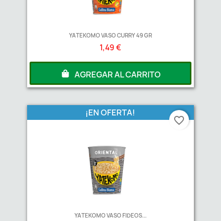
YATEKOMO VASO CURRY 49 GR
1,49 €
AGREGAR AL CARRITO
A partir de
3
Unds
1,33 €
¡EN OFERTA!
favorite_border
YATEKOMO VASO FIDEOS...