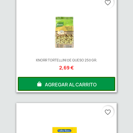
favorite_border
KNORR TORTELLINI DE QUESO 250 GR.
2,69 €
AGREGAR AL CARRITO
favorite_border