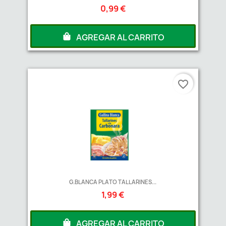
0,99 €
AGREGAR AL CARRITO
favorite_border
G.BLANCA PLATO TALLARINES...
1,99 €
AGREGAR AL CARRITO