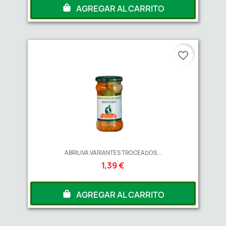
AGREGAR AL CARRITO
favorite_border
ABRILIVA VARIANTES TROCEADOS...
1,39 €
AGREGAR AL CARRITO