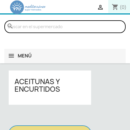
shopping_cart

(0)
search
MENÚ
ACEITUNAS Y
ENCURTIDOS