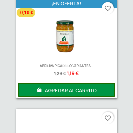
¡EN OFERTA!
favorite_border
-0,10 €
ABRILIVA PICADILLO VARIANTES...
1,19 €
1,29 €
AGREGAR AL CARRITO
favorite_border