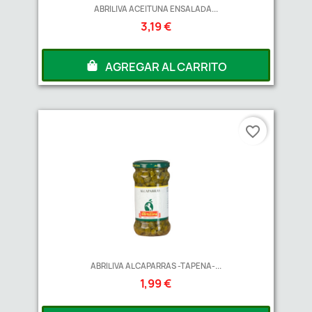
ABRILIVA ACEITUNA ENSALADA...
3,19 €
AGREGAR AL CARRITO
favorite_border
ABRILIVA ALCAPARRAS -TAPENA-...
1,99 €