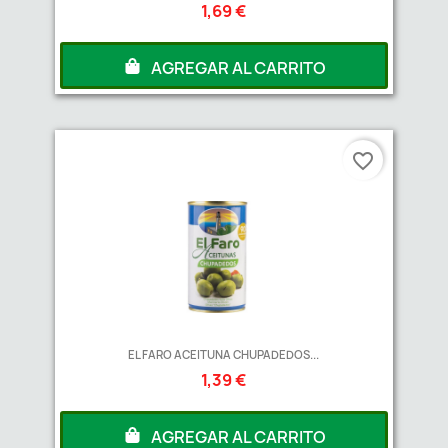
1,69 €
AGREGAR AL CARRITO
favorite_border
EL FARO ACEITUNA CHUPADEDOS...
1,39 €
AGREGAR AL CARRITO