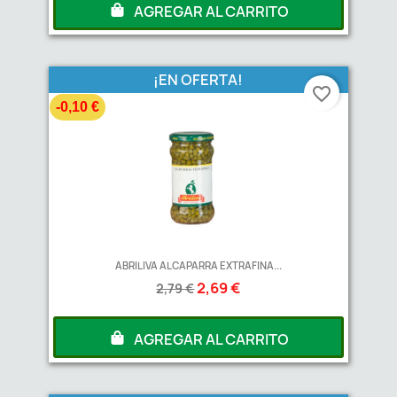
AGREGAR AL CARRITO
¡EN OFERTA!
favorite_border
-0,10 €
ABRILIVA ALCAPARRA EXTRAFINA...
2,69 €
2,79 €
AGREGAR AL CARRITO