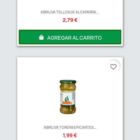
ABRILIVA TALLOS DE ALCAPARRA...
2,79 €
AGREGAR AL CARRITO
favorite_border
ABRILIVA TORERAS PICANTES...
1,99 €