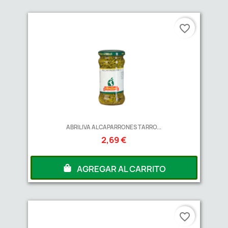
favorite_border
ABRILIVA ALCAPARRONES TARRO...
2,69 €
AGREGAR AL CARRITO
favorite_border