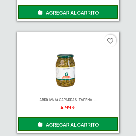
AGREGAR AL CARRITO
favorite_border
ABRILIVA ALCAPARRAS -TAPENA-...
4,99 €
AGREGAR AL CARRITO