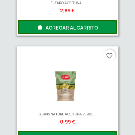
EL FARO ACEITUNA...
2,89 €
AGREGAR AL CARRITO
favorite_border
SERPIS NATURE ACEITUNA VERDE...
0,99 €