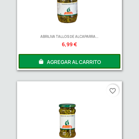
ABRILIVA TALLOS DE ALCAPARRA...
6,99 €
AGREGAR AL CARRITO
favorite_border