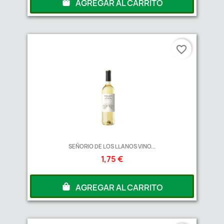
AGREGAR AL CARRITO
favorite_border
SEÑORIO DE LOS LLANOS VINO...
1,75 €
AGREGAR AL CARRITO