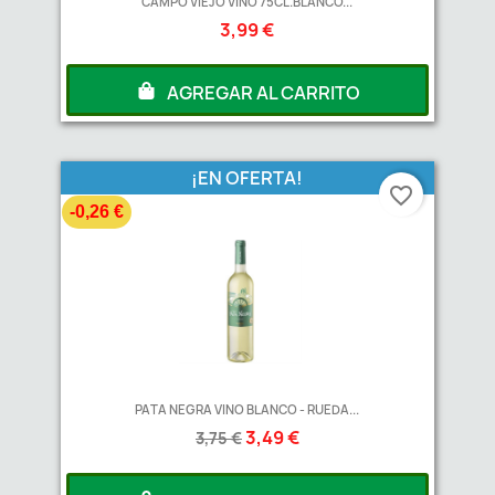
CAMPO VIEJO VINO 75CL.BLANCO...
3,99 €
AGREGAR AL CARRITO
¡EN OFERTA!
favorite_border
-0,26 €
PATA NEGRA VINO BLANCO - RUEDA...
3,49 €
3,75 €