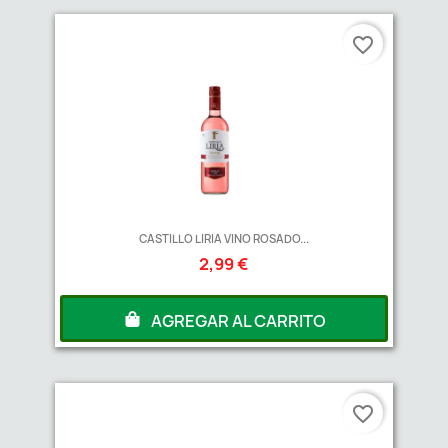
favorite_border
CASTILLO LIRIA VINO ROSADO...
2,99 €
AGREGAR AL CARRITO
favorite_border