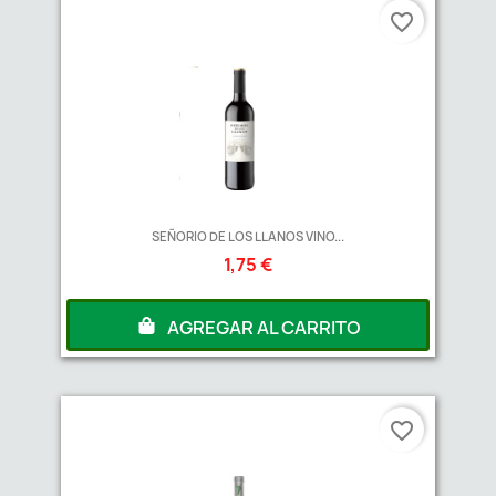
favorite_border
SEÑORIO DE LOS LLANOS VINO...
1,75 €
AGREGAR AL CARRITO
favorite_border