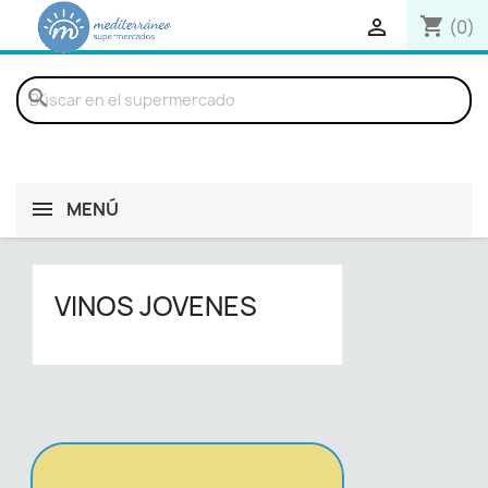
shopping_cart

(0)
search
MENÚ
VINOS JOVENES