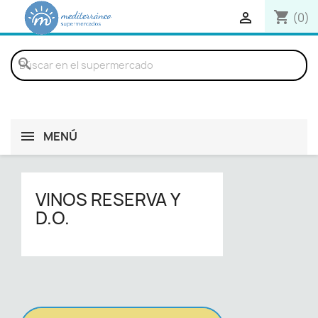
shopping_cart

(0)
search
MENÚ
VINOS RESERVA Y
D.O.