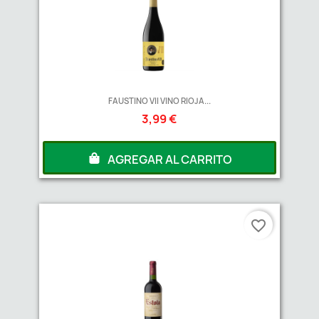
FAUSTINO VII VINO RIOJA...
3,99 €
AGREGAR AL CARRITO
favorite_border