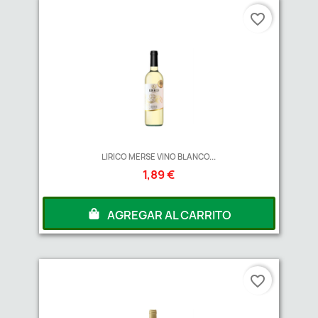
favorite_border
LIRICO MERSE VINO BLANCO...
1,89 €
AGREGAR AL CARRITO
favorite_border