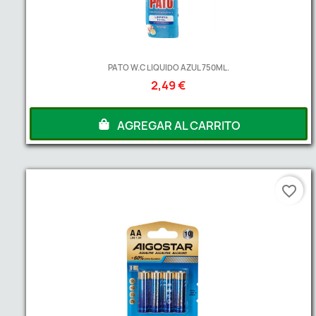
PATO W.C LIQUIDO AZUL 750ML.
2,49 €
AGREGAR AL CARRITO
favorite_border