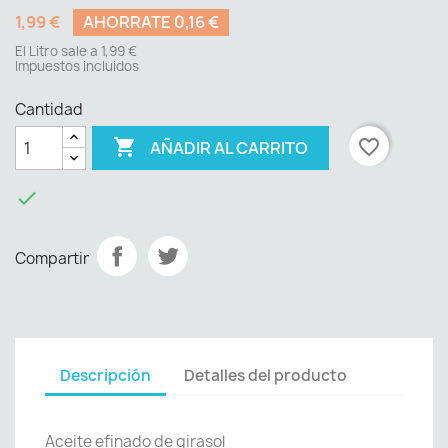
1,99 €
AHORRATE 0,16 €
El Litro sale a 1,99 €
Impuestos incluidos
Cantidad

favorite_border
AÑADIR AL CARRITO

Compartir
Descripción
Detalles del producto
Aceite efinado de girasol