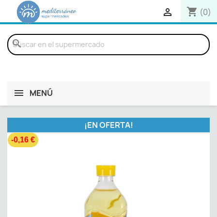
shopping_cart

(0)
search
MENÚ
¡EN OFERTA!
-0,16 €