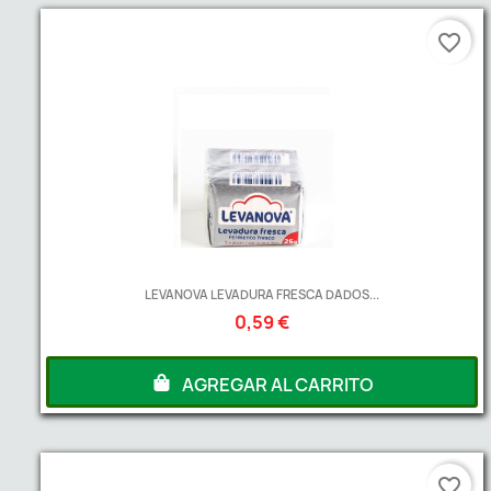
favorite_border
LEVANOVA LEVADURA FRESCA DADOS...
0,59 €
AGREGAR AL CARRITO
favorite_border