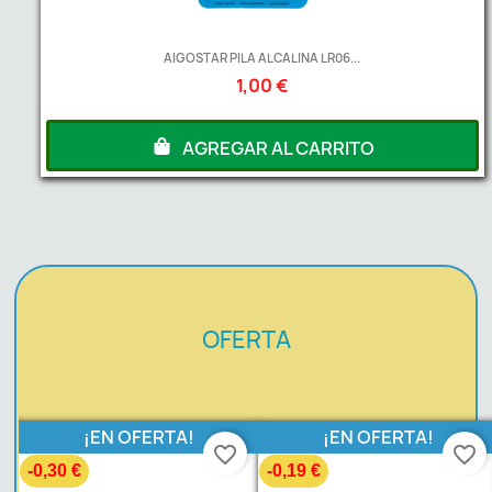
AIGOSTAR PILA ALCALINA LR06...
1,00 €
AGREGAR AL CARRITO
OFERTA
¡EN OFERTA!
¡EN OFERTA!
favorite_border
favorite_border
-0,30 €
-0,19 €