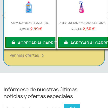
L
ASEVI SUAVIZANTE AZUL 125...
ASEVI QUITAMANCHAS CUELLOS Y...
2,99 €
2,50 €
3,29 €
2,69 €
RITO
AGREGAR AL CARRITO
AGREGAR AL CARRI
Ver mas ofertas

Infórmese de nuestras últimas
noticias y ofertas especiales