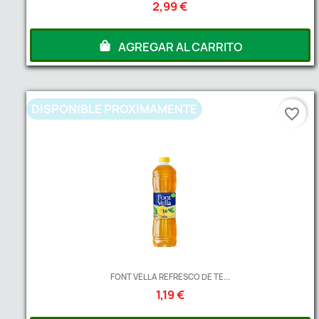
2,99 €
AGREGAR AL CARRITO
DISPONIBLE PROXIMAMENTE
favorite_border
FONT VELLA REFRESCO DE TE...
1,19 €