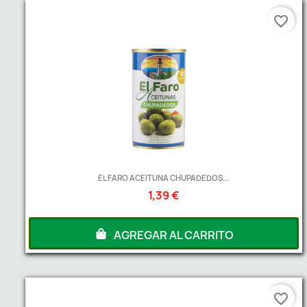
favorite_border
EL FARO ACEITUNA CHUPADEDOS...
1,39 €
AGREGAR AL CARRITO
favorite_border