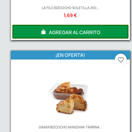
LA FILO BIZCOCHO SOLETILLA 250...
1,69 €
AGREGAR AL CARRITO
¡EN OFERTA!
favorite_border
GIMAR BIZCOCHO MANZANA TARRINA...