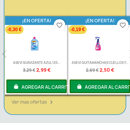
!
¡EN OFERTA!
¡EN OFERTA!
favorite_border
favorite_border
-0,19 €
-0,20 €
125...
ASEVI QUITAMANCHAS CUELLOS Y...
ASEVI AMBIENTADOR PISTO
2,50 €
1,99 €
2,69 €
2,19 €
 CARRITO
AGREGAR AL CARRITO
AGREGAR AL 
Ver mas ofertas
