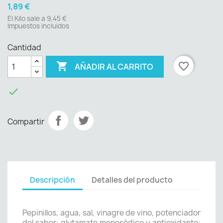
1,89 €
El Kilo sale a 9,45 €
Impuestos incluidos
Cantidad

favorite_border
AÑADIR AL CARRITO

Compartir
Descripción
Detalles del producto
Pepinillos, agua, sal, vinagre de vino, potenciador
del sabor: glutamato monosódico y antioxidante: