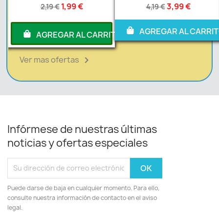
1,99 €
3,99 €
2,19 €
4,19 €
AGREGAR AL CARRI
RITO
AGREGAR AL CARRITO
Ver mas ofertas

Infórmese de nuestras últimas
noticias y ofertas especiales
Puede darse de baja en cualquier momento. Para ello,
consulte nuestra información de contacto en el aviso
legal.