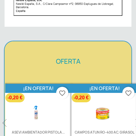
OFERTA
¡EN OFERTA!
¡EN OFERTA!
favorite_border
favorite_border
-0,20 €
-0,20 €
.
ASEVI AMBIENTADOR PISTOLA...
CAMPOS ATUN RO-400 AC. GIRASOL