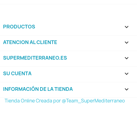
PRODUCTOS

ATENCION AL CLIENTE

SUPERMEDITERRANEO.ES

SU CUENTA

INFORMACIÓN DE LA TIENDA
keyboard_arrow_down
Tienda Online Creada por @Team_SuperMediterraneo