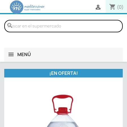
shopping_cart

(0)
search
MENÚ
¡EN OFERTA!