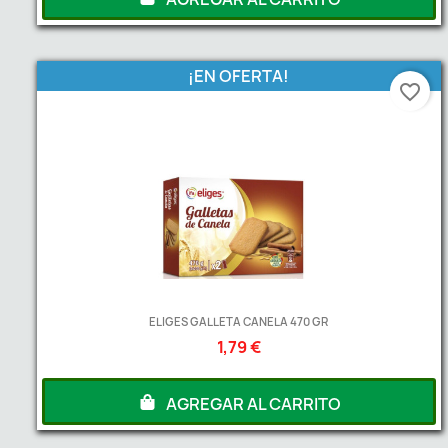
¡EN OFERTA!
favorite_border
ELIGES GALLETA CANELA 470 GR
1,79 €
AGREGAR AL CARRITO