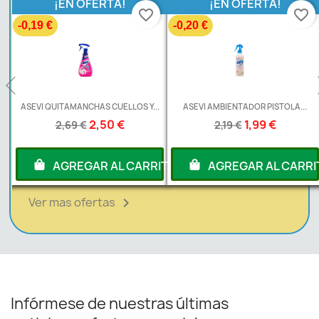
¡EN OFERTA!
¡EN OFERTA!
favorite_border
favorite_border
-0,19 €
-0,20 €
ASEVI QUITAMANCHAS CUELLOS Y...
ASEVI AMBIENTADOR PISTOLA...
2,50 €
1,99 €
2,69 €
2,19 €
RITO
AGREGAR AL CARRITO
AGREGAR AL CARRI
Ver mas ofertas

Infórmese de nuestras últimas