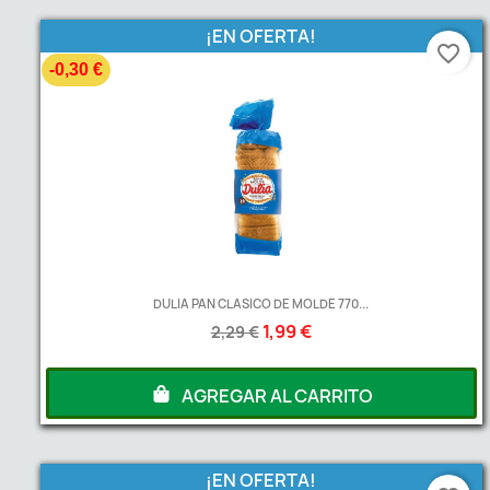
¡EN OFERTA!
favorite_border
-0,30 €
DULIA PAN CLASICO DE MOLDE 770...
1,99 €
2,29 €
AGREGAR AL CARRITO
¡EN OFERTA!