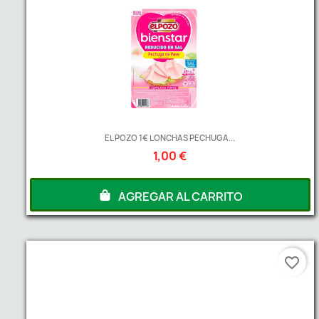
EL POZO 1€ LONCHAS PECHUGA...
1,00 €
AGREGAR AL CARRITO
favorite_border