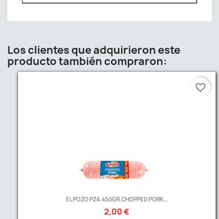
Los clientes que adquirieron este
producto también compraron:
favorite_border
EL POZO PZA.450GR.CHOPPED PORK...
2,00 €