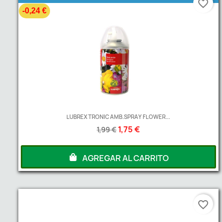
favorite_border
-0,24 €
LUBREX TRONIC AMB.SPRAY FLOWER...
1,75 €
1,99 €
AGREGAR AL CARRITO
favorite_border