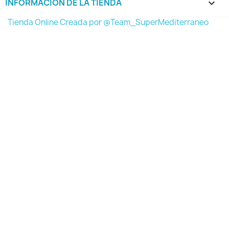
INFORMACIÓN DE LA TIENDA
keyboard_arrow_down
Tienda Online Creada por @Team_SuperMediterraneo