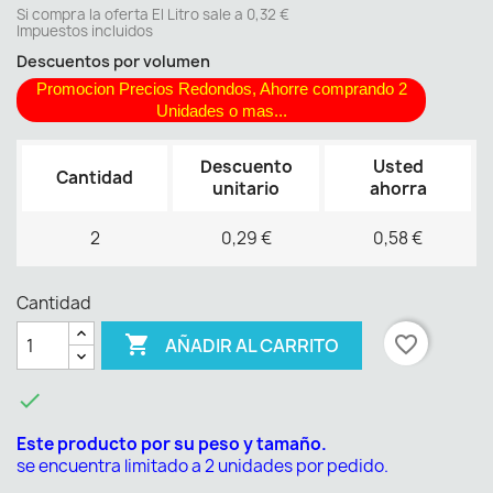
Si compra la oferta El Litro sale a 0,32 €
Impuestos incluidos
Descuentos por volumen
Promocion Precios Redondos, Ahorre comprando 2
Unidades o mas...
Descuento
Usted
Cantidad
unitario
ahorra
2
0,29 €
0,58 €
Cantidad

favorite_border
AÑADIR AL CARRITO

Este producto por su peso y tamaño.
se encuentra limitado a 2 unidades por pedido.