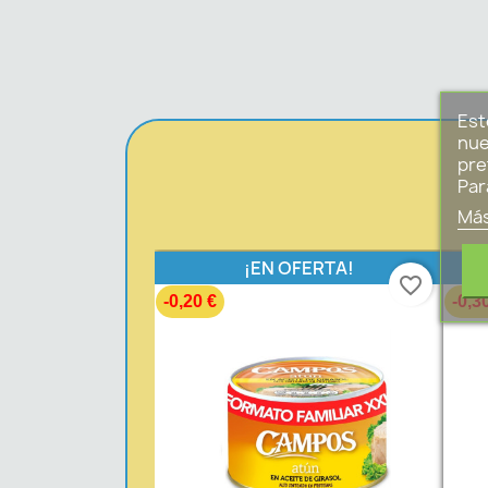
Est
nue
pre
Par
Más
¡EN OFERTA!
favorite_border
-0,20 €
-0,3