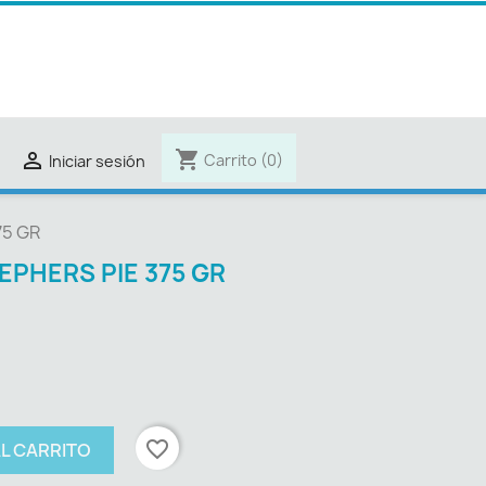
shopping_cart

Carrito
(0)
Iniciar sesión
75 GR
EPHERS PIE 375 GR
favorite_border
AL CARRITO