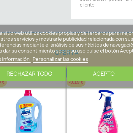
cliente.
e sitio web utiliza cookies propias y de terceros para mejo
stros servicios y mostrarle publicidad relacionada con su
ferencias mediante el análisis de sus hábitos de navegació
a dar su consentimiento sobre su uso pulse el botón Acep
OFERTA
 información
Personalizar las cookies
¡EN OFERTA!
¡EN OFERTA!
RECHAZAR TODO
ACEPTO
favorite_border
0 €
-0,19 €