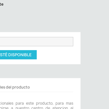
te
STÉ DISPONIBLE
les del producto
icionales para este producto, para mas
girse a nuestro centro de atencion al