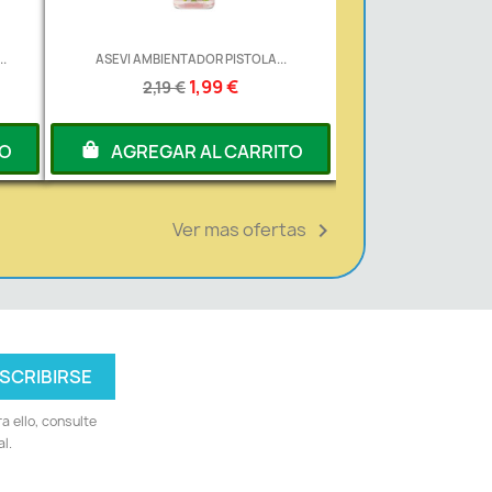
.
ASEVI AMBIENTADOR PISTOLA...
1,99 €
2,19 €
TO
AGREGAR AL CARRITO
Ver mas ofertas

 ello, consulte
l.