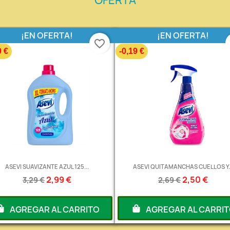
OFERTA
¡EN OFERTA!
¡EN OFERTA!
favorite_border
0 €
-0,19 €
ASEVI SUAVIZANTE AZUL 125...
ASEVI QUITAMANCHAS CUELLOS Y..
2,99 €
2,50 €
3,29 €
2,69 €
AGREGAR AL CARRITO
AGREGAR AL CARRI