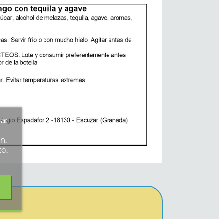
rar
s
n.
to.