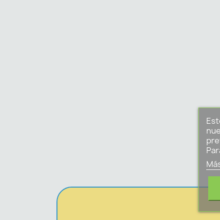
Est
nue
pre
Par
Más