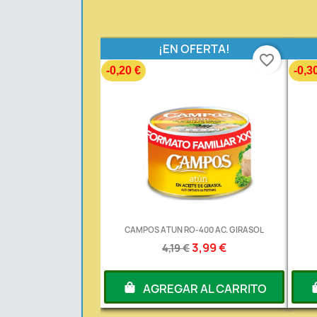
¡EN OFERTA!
favorite_border
-0,20 €
-0,3
CAMPOS ATUN RO-400 AC. GIRASOL
3,99 €
4,19 €
AGREGAR AL CARRITO