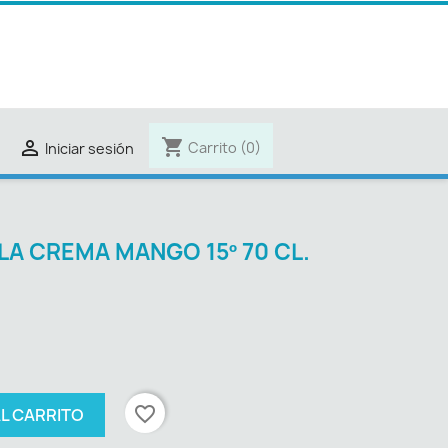
shopping_cart

Carrito
(0)
Iniciar sesión
A CREMA MANGO 15º 70 CL.
favorite_border
AL CARRITO