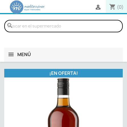
shopping_cart

(0)
search
MENÚ
¡EN OFERTA!