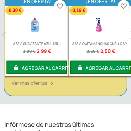
¡EN OFERTA!
¡EN OFERTA!
favorite_border
favorite_border
-0,30 €
-0,19 €
L
ASEVI SUAVIZANTE AZUL 125...
ASEVI QUITAMANCHAS CUELLOS Y...
2,99 €
2,50 €
3,29 €
2,69 €
RITO
AGREGAR AL CARRITO
AGREGAR AL CARRI
Ver mas ofertas

Infórmese de nuestras últimas