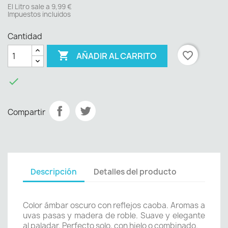
El Litro sale a 9,99 €
Impuestos incluidos
Cantidad

favorite_border
AÑADIR AL CARRITO

Compartir
Descripción
Detalles del producto
Color ámbar oscuro con reflejos caoba. Aromas a
uvas pasas y madera de roble. Suave y elegante
al paladar. Perfecto solo, con hielo o combinado.