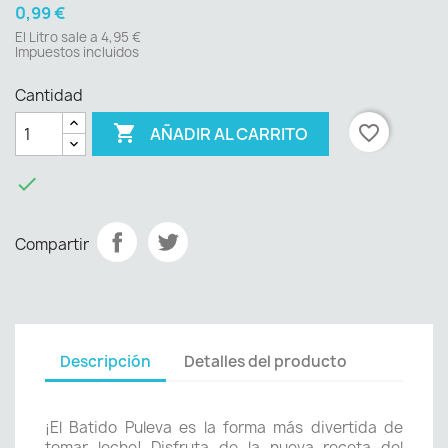
0,99 €
El Litro sale a 4,95 €
Impuestos incluidos
Cantidad

favorite_border
AÑADIR AL CARRITO

Compartir
Descripción
Detalles del producto
¡El Batido Puleva es la forma más divertida de
tomar leche! Disfruta de la nueva receta del