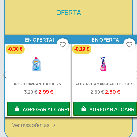
OFERTA
¡EN OFERTA!
¡EN OFERTA!
favorite_border
favorite_border
-0,30 €
-0,19 €
L
ASEVI SUAVIZANTE AZUL 125...
ASEVI QUITAMANCHAS CUELLOS Y...
2,99 €
2,50 €
3,29 €
2,69 €
RITO
AGREGAR AL CARRITO
AGREGAR AL CARRI
Ver mas ofertas
