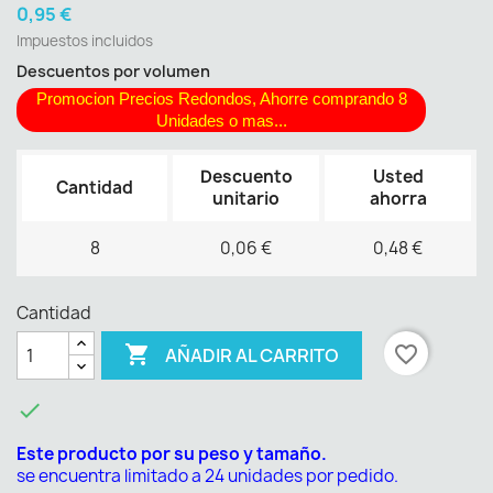
0,95 €
Impuestos incluidos
Descuentos por volumen
Promocion Precios Redondos, Ahorre comprando 8
Unidades o mas...
Descuento
Usted
Cantidad
unitario
ahorra
8
0,06 €
0,48 €
Cantidad

favorite_border
AÑADIR AL CARRITO

Este producto por su peso y tamaño.
se encuentra limitado a 24 unidades por pedido.