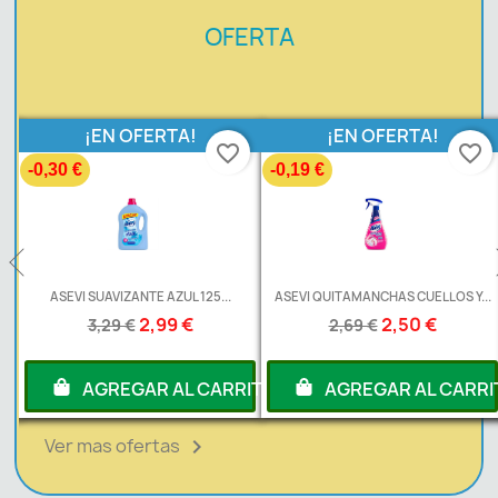
OFERTA
¡EN OFERTA!
¡EN OFERTA!
favorite_border
favorite_border
favorit
-0,19 €
-0,20 €
...
ASEVI QUITAMANCHAS CUELLOS Y...
ASEVI AMBIENTADOR PISTOLA.
2,50 €
1,99 €
2,69 €
2,19 €
ARRITO
AGREGAR AL CARRITO
AGREGAR AL CA
Ver mas ofertas
