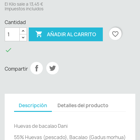
El Kilo sale a 13,45 €
Impuestos incluidos
Cantidad

favorite_border
AÑADIR AL CARRITO

Compartir
Descripción
Detalles del producto
Huevas de bacalao Dani
55% Huevas (pescado), Bacalao (Gadus morhua)