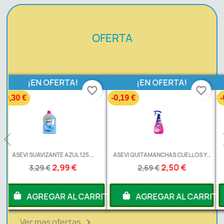
OFERTA
¡EN OFERTA!
¡EN OFERTA!
favorite_border
favorite_border
-0,19 €
-0,20 €
ASEVI QUITAMANCHAS CUELLOS Y...
ASEVI AMBIENTADOR PISTOLA...
2,50 €
1,99 €
2,69 €
2,19 €
RITO
AGREGAR AL CARRITO
AGREGAR AL CARRI
Ver mas ofertas
