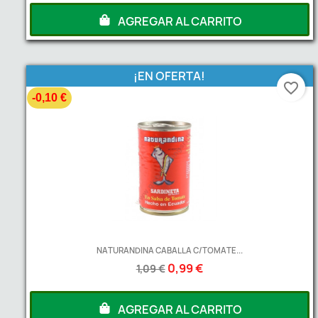
AGREGAR AL CARRITO
¡EN OFERTA!
favorite_border
-0,10 €
NATURANDINA CABALLA C/TOMATE...
0,99 €
1,09 €
AGREGAR AL CARRITO