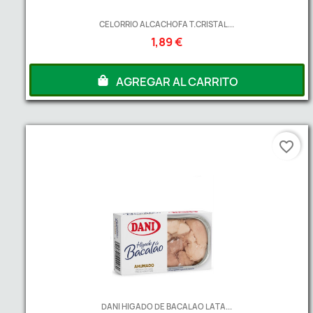
CELORRIO ALCACHOFA T.CRISTAL...
1,89 €
AGREGAR AL CARRITO
favorite_border
DANI HIGADO DE BACALAO LATA...