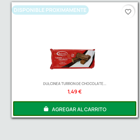
DISPONIBLE PROXIMAMENTE
favorite_border
DULCINEA TURRON DE CHOCOLATE...
1,49 €
AGREGAR AL CARRITO