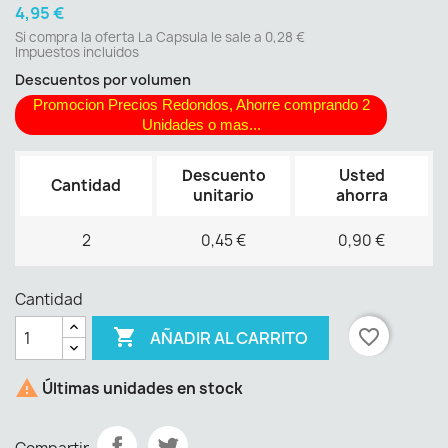
4,95 €
Si compra la oferta La Capsula le sale a 0,28 €
Impuestos incluidos
Descuentos por volumen
Promocion Precios Redondos, Ahorre comprando 2
Unidades o mas...
Descuento
Usted
Cantidad
unitario
ahorra
2
0,45 €
0,90 €
Cantidad

favorite_border
AÑADIR AL CARRITO

Últimas unidades en stock