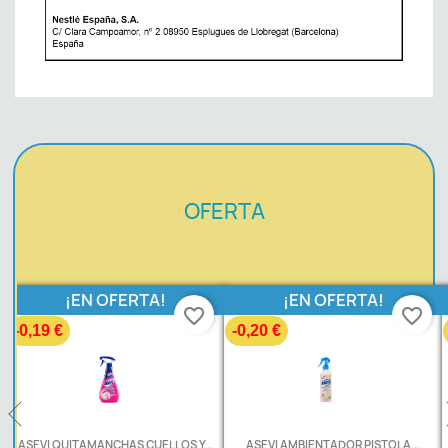
OFERTA
¡EN OFERTA!
¡EN OFERTA!
border
favorite_border
favorite_border
-0,20 €
-0,20 €
...
ASEVI AMBIENTADOR PISTOLA...
CAMPOS ATUN RO-400 AC. GIRASO