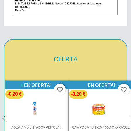
OFERTA
¡EN OFERTA!
¡EN OFERTA!
favorite_border
favorite_border
-0,20 €
-0,20 €
.
ASEVI AMBIENTADOR PISTOLA...
CAMPOS ATUN RO-400 AC. GIRASOL