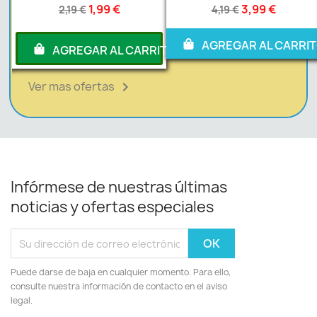
1,99 €
3,99 €
2,19 €
4,19 €
AGREGAR AL CARRI
RITO
AGREGAR AL CARRITO
Ver mas ofertas

Infórmese de nuestras últimas
noticias y ofertas especiales
Puede darse de baja en cualquier momento. Para ello,
consulte nuestra información de contacto en el aviso
legal.