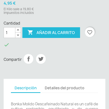
4,95 €
El Kilo sale a 19,80 €
Impuestos incluidos
Cantidad

favorite_border
AÑADIR AL CARRITO

Compartir
Descripción
Detalles del producto
Bonka Molido Descafeinado Natural es un café de
cultivo sostenible, equilibrado y de cuerpo