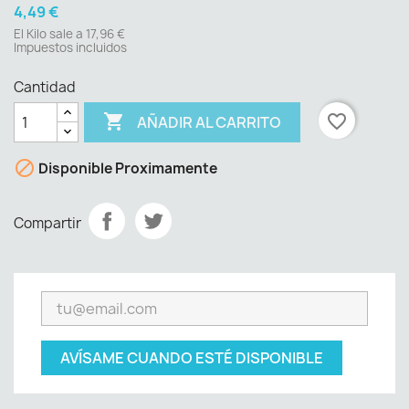
4,49 €
El Kilo sale a 17,96 €
Impuestos incluidos
Cantidad

favorite_border
AÑADIR AL CARRITO

Disponible Proximamente
Compartir
AVÍSAME CUANDO ESTÉ DISPONIBLE