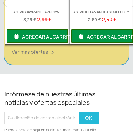
L
ASEVI SUAVIZANTE AZUL 125...
ASEVI QUITAMANCHAS CUELLOS Y...
2,99 €
2,50 €
3,29 €
2,69 €
RITO
AGREGAR AL CARRITO
AGREGAR AL CARRI
Ver mas ofertas

Infórmese de nuestras últimas
noticias y ofertas especiales
Puede darse de baja en cualquier momento. Para ello,