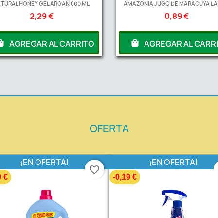
TURAL HONEY GEL ARGAN 600 ML
AMAZONIA JUGO DE MARACUYA LAT
2,29 €
0,89 €
AGREGAR AL CARRITO
AGREGAR AL CARR
OFERTA
¡EN OFERTA!
¡EN OFERTA!
favorite_border
0 €
-0,19 €