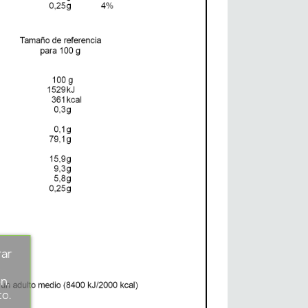
rar
s
n.
to.