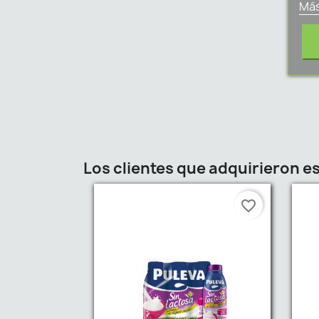
Más
Los clientes que adquirieron 
favorite_border