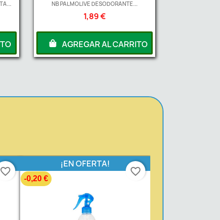
A...
NB PALMOLIVE DESODORANTE...
1,89 €
ITO
AGREGAR AL CARRITO
¡EN OFERTA!
favorite_border
favorite_border
-0,20 €