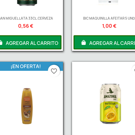
SAN MIGUEL LATA 33CL.CERVEZA
BIC MAQUINILLA AFEITAR 5 UND
0,56 €
1,00 €
AGREGAR AL CARRITO
AGREGAR AL CARR
¡EN OFERTA!
favorite_border
fa