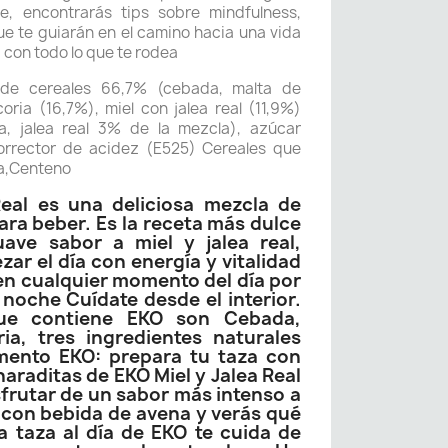
, encontrarás tips sobre mindfulness,
ue te guiarán en el camino hacia una vida
 con todo lo que te rodea
o de cereales 66,7% (cebada, malta de
oria (16,7%), miel con jalea real (11,9%)
, jalea real 3% de la mezcla), azúcar
orrector de acidez (E525) Cereales que
a,Centeno
Real es una deliciosa mezcla de
ara beber. Es la receta más dulce
ve sabor a miel y jalea real,
r el día con energía y vitalidad
n cualquier momento del día por
noche Cuídate desde el interior.
ue contiene EKO son Cebada,
ia, tres ingredientes naturales
mento EKO: prepara tu taza con
araditas de EKO Miel y Jalea Real
frutar de un sabor más intenso a
 con bebida de avena y verás qué
a taza al día de EKO te cuida de