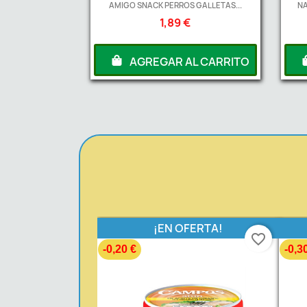
AMIGO SNACK PERROS GALLETAS...
NA
1,89 €
AGREGAR AL CARRITO
¡EN OFERTA!
favorite_border
-0,20 €
-0,3