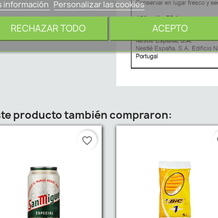
 información
Personalizar las cookies
RECHAZAR TODO
ACEPTO
este producto también compraron:
favorite_border
fa