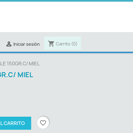
shopping_cart

Carrito
(0)
Iniciar sesión
LE 150GR.C/ MIEL
R.C/ MIEL
favorite_border
AL CARRITO