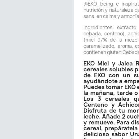
@EKO_being e inspírate
nutrición y naturaleza q
sana, en calma y armonía
Ingredientes: extract
cebada, centeno), achic
(miel 97% de la mezcla
caramelizado, aroma, c
contienen gluten,Cebad
EKO Miel y Jalea 
cereales solubles p
de EKO con un sua
ayudándote a empeza
Puedes tomar EKO e
la mañana, tarde o 
Los 3 cereales q
Centeno y Achicor
Disfruta de tu mo
leche. Añade 2 cuch
y remueve. Para dis
cereal, prepáratela
delicioso sabor Un