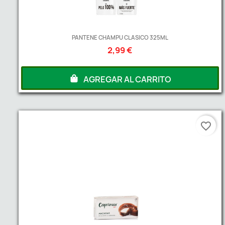
PANTENE CHAMPU CLASICO 325ML
2,99 €
AGREGAR AL CARRITO
favorite_border