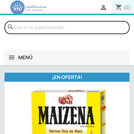
shopping_cart

(0)
search
MENÚ
¡EN OFERTA!