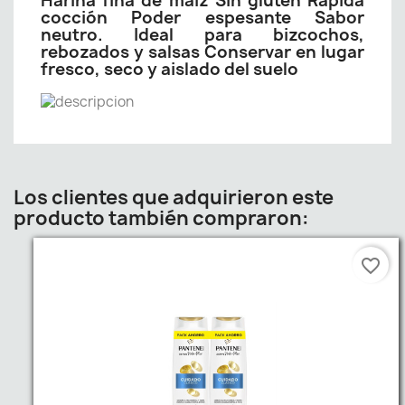
Harina fina de maíz Sin gluten Rápida
cocción Poder espesante Sabor
neutro. Ideal para bizcochos,
rebozados y salsas Conservar en lugar
fresco, seco y aislado del suelo
Los clientes que adquirieron este
producto también compraron:
favorite_border