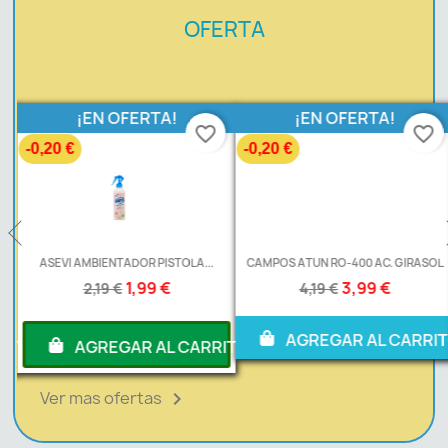
OFERTA
¡EN OFERTA!
¡EN OFERTA!
favorite_border
favorite_border
-0,20 €
-0,20 €
.
ASEVI AMBIENTADOR PISTOLA...
CAMPOS ATUN RO-400 AC. GIRASOL
1,99 €
3,99 €
2,19 €
4,19 €
AGREGAR AL CARRI
RITO
AGREGAR AL CARRITO
Ver mas ofertas
