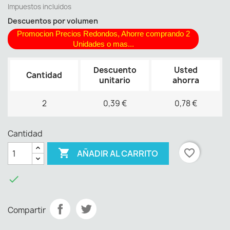
Impuestos incluidos
Descuentos por volumen
Promocion Precios Redondos, Ahorre comprando 2
Unidades o mas...
Descuento
Usted
Cantidad
unitario
ahorra
2
0,39 €
0,78 €
Cantidad

favorite_border
AÑADIR AL CARRITO

Compartir