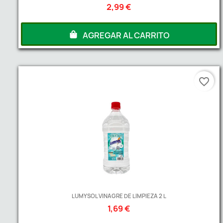
2,99 €
AGREGAR AL CARRITO
favorite_border
LUMYSOL VINAGRE DE LIMPIEZA 2 L
1,69 €