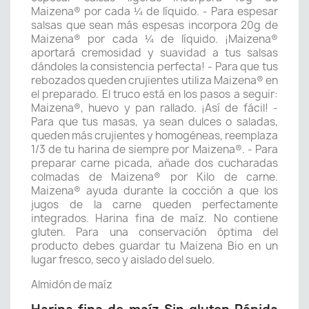
Maizena® por cada ¼ de líquido. - Para espesar
salsas que sean más espesas incorpora 20g de
Maizena® por cada ¼ de líquido. ¡Maizena®
aportará cremosidad y suavidad a tus salsas
dándoles la consistencia perfecta! - Para que tus
rebozados queden crujientes utiliza Maizena® en
el preparado. El truco está en los pasos a seguir:
Maizena®, huevo y pan rallado. ¡Así de fácil! -
Para que tus masas, ya sean dulces o saladas,
queden más crujientes y homogéneas, reemplaza
1/3 de tu harina de siempre por Maizena®. - Para
preparar carne picada, añade dos cucharadas
colmadas de Maizena® por Kilo de carne.
Maizena® ayuda durante la cocción a que los
jugos de la carne queden perfectamente
integrados. Harina fina de maíz. No contiene
gluten. Para una conservación óptima del
producto debes guardar tu Maizena Bio en un
lugar fresco, seco y aislado del suelo.
Almidón de maíz