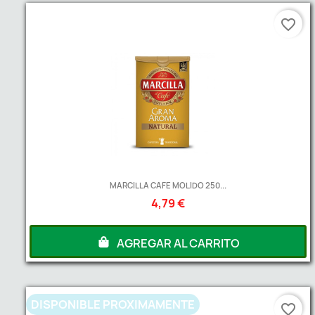
favorite_border
MARCILLA CAFE MOLIDO 250...
4,79 €
AGREGAR AL CARRITO
DISPONIBLE PROXIMAMENTE
favorite_border