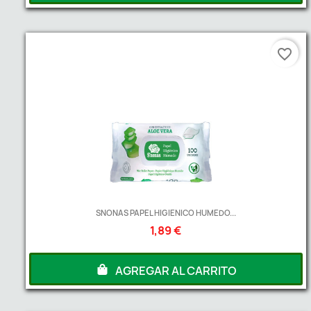
favorite_border
SNONAS PAPEL HIGIENICO HUMEDO...
1,89 €
AGREGAR AL CARRITO