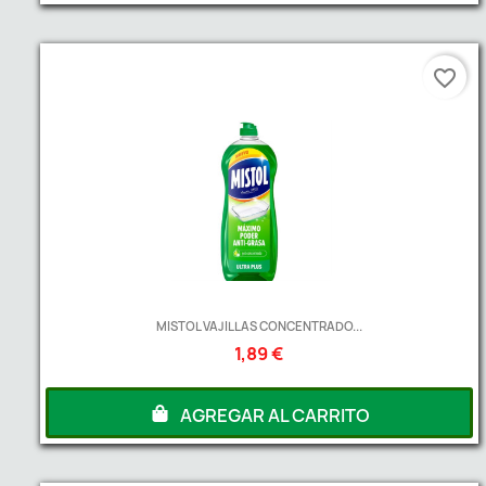
favorite_border
MISTOL VAJILLAS CONCENTRADO...
1,89 €
AGREGAR AL CARRITO