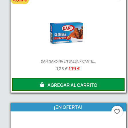
DANI SARDINA EN SALSA PICANTE...
1,19 €
1,25 €
AGREGAR AL CARRITO
¡EN OFERTA!
favorite_border