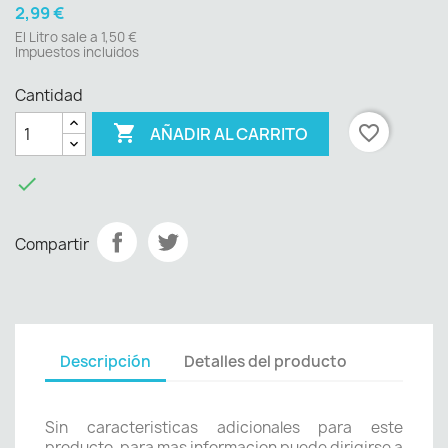
2,99 €
El Litro sale a 1,50 €
Impuestos incluidos
Cantidad

favorite_border
AÑADIR AL CARRITO

Compartir
Descripción
Detalles del producto
Sin caracteristicas adicionales para este
producto, para mas informacion puede dirigirse a