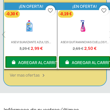
¡EN OFERTA!
¡EN OFERTA!
favorite_border
favorite_border
-0,30 €
-0,19 €
L
ASEVI SUAVIZANTE AZUL 125...
ASEVI QUITAMANCHAS CUELLOS Y...
2,99 €
2,50 €
3,29 €
2,69 €
RITO
AGREGAR AL CARRITO
AGREGAR AL CARRI
Ver mas ofertas
