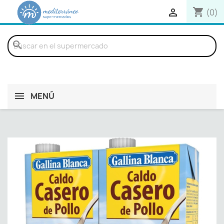
shopping_cart

(0)
search
MENÚ