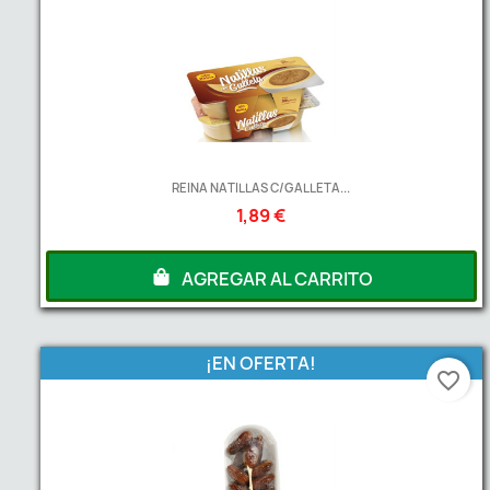
REINA NATILLAS C/GALLETA...
1,89 €
AGREGAR AL CARRITO
¡EN OFERTA!
favorite_border