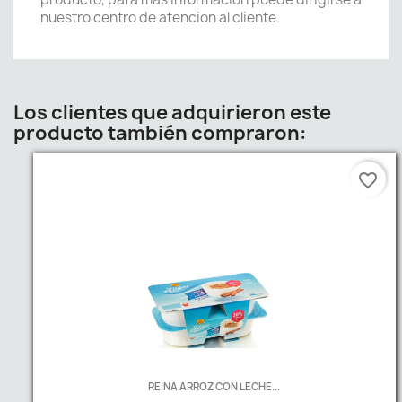
nuestro centro de atencion al cliente.
Los clientes que adquirieron este
producto también compraron:
favorite_border
REINA ARROZ CON LECHE...