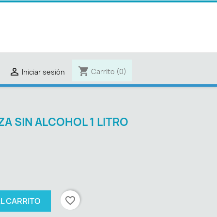
shopping_cart

Carrito
(0)
Iniciar sesión
A SIN ALCOHOL 1 LITRO
favorite_border
AL CARRITO