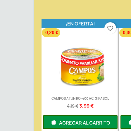
¡EN OFERTA!
favorite_border
-0,20 €
-0,3
CAMPOS ATUN RO-400 AC. GIRASOL
3,99 €
4,19 €
AGREGAR AL CARRITO