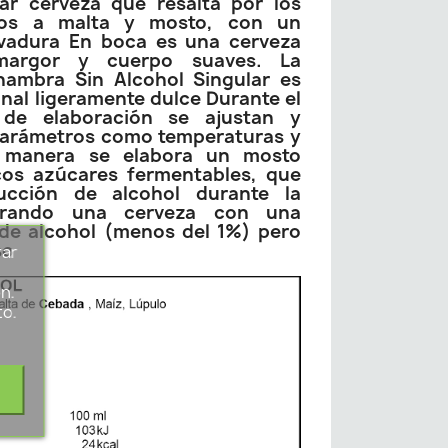
lar cerveza que resalta por los
os a malta y mosto, con un
evadura En boca es una cerveza
margor y cuerpo suaves. La
lhambra Sin Alcohol Singular es
nal ligeramente dulce Durante el
de elaboración se ajustan y
 parámetros como temperaturas y
 manera se elabora un mosto
os azúcares fermentables, que
ucción de alcohol durante la
ogrando una cerveza con una
de alcohol (menos del 1%) pero
so
rar
s
n.
to.