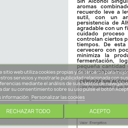
Sin Alcohol Singu
aromas combinad
recuerdo leve a l
sutil, con un a
persistencia de A
agradable con un fi
cuidado proceso 
controlan ciertos
tiempos. De esta
cervecero con poc
minimiza la prod
fermentación, l
pequeña cantidad 
con un sabor inten
e sitio web utiliza cookies propias y de terceros para mejo
stros servicios y mostrarle publicidad relacionada con su
ferencias mediante el análisis de sus hábitos de navegació
a dar su consentimiento sobre su uso pulse el botón Acep
 información
Personalizar las cookies
RECHAZAR TODO
ACEPTO