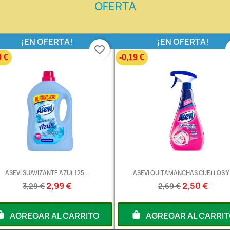
OFERTA
¡EN OFERTA!
¡EN OFERTA!
favorite_border
0 €
-0,19 €
ASEVI SUAVIZANTE AZUL 125...
ASEVI QUITAMANCHAS CUELLOS Y..
2,99 €
2,50 €
3,29 €
2,69 €
AGREGAR AL CARRITO
AGREGAR AL CARRI