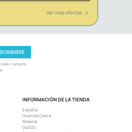
Ver mas ofertas

 ello, consulte
l.
INFORMACIÓN DE LA TIENDA
España
Huercal Overa
Almería
04600