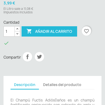
3,99 €
El Litro sale a 11,08 €
Impuestos incluidos
Cantidad

favorite_border
AÑADIR AL CARRITO

Compartir
Descripción
Detalles del producto
El Champú Fuctis AdiósDaños es un champú
fortificante enriquecido con extracto de amla y