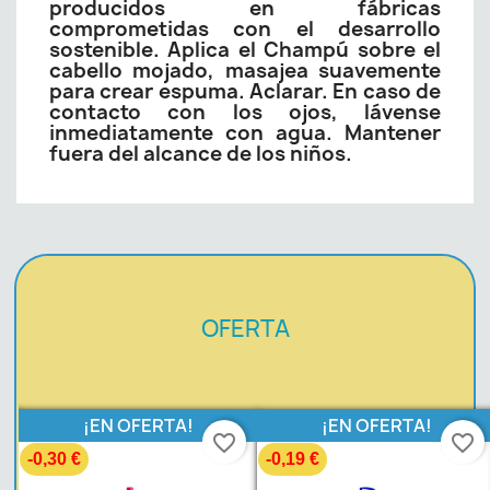
producidos en fábricas
comprometidas con el desarrollo
sostenible. Aplica el Champú sobre el
cabello mojado, masajea suavemente
para crear espuma. Aclarar. En caso de
contacto con los ojos, lávense
inmediatamente con agua. Mantener
fuera del alcance de los niños.
OFERTA
¡EN OFERTA!
¡EN OFERTA!
favorite_border
favorite_border
-0,30 €
-0,19 €