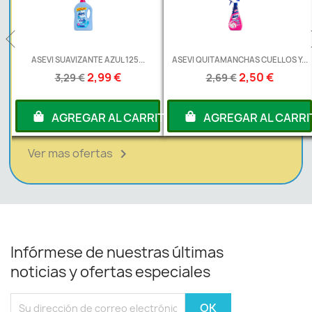
L
ASEVI SUAVIZANTE AZUL 125...
ASEVI QUITAMANCHAS CUELLOS Y...
2,99 €
2,50 €
3,29 €
2,69 €
RITO
AGREGAR AL CARRITO
AGREGAR AL CARRI
Ver mas ofertas

Infórmese de nuestras últimas
noticias y ofertas especiales