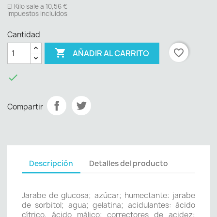
El Kilo sale a 10,56 €
Impuestos incluidos
Cantidad

favorite_border
AÑADIR AL CARRITO

Compartir
Descripción
Detalles del producto
Jarabe de glucosa; azúcar; humectante: jarabe
de sorbitol; agua; gelatina; acidulantes: ácido
cítrico, ácido málico; correctores de acidez: