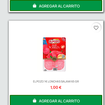
AGREGAR AL CARRITO
favorite_border
EL POZO 1€ LONCHAS SALAMI 65 GR
1,00 €
AGREGAR AL CARRITO