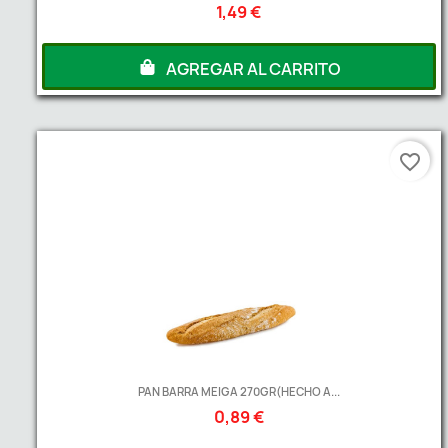
1,49 €
AGREGAR AL CARRITO
favorite_border
PAN BARRA MEIGA 270GR(HECHO A...
0,89 €