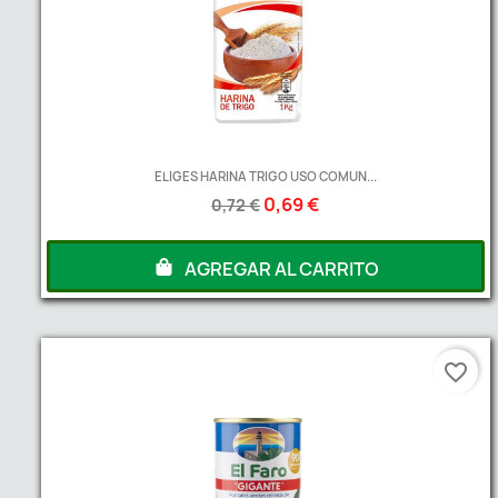
ELIGES HARINA TRIGO USO COMUN...
0,69 €
0,72 €
AGREGAR AL CARRITO
favorite_border