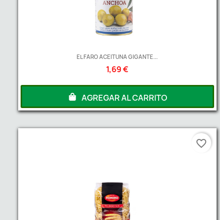
EL FARO ACEITUNA GIGANTE...
1,69 €
AGREGAR AL CARRITO
favorite_border