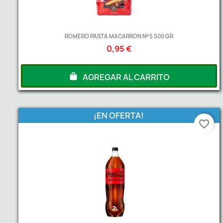
ROMERO PASTA MACARRON Nº 5 500 GR
0,95 €
AGREGAR AL CARRITO
¡EN OFERTA!
favorite_border