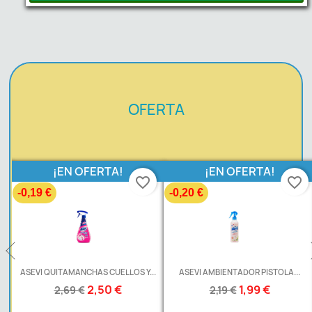
OFERTA
¡EN OFERTA!
¡EN OFERTA!
favorite_border
favorite_border
-0,19 €
-0,20 €
ASEVI QUITAMANCHAS CUELLOS Y...
ASEVI AMBIENTADOR PISTOLA...
2,50 €
1,99 €
2,69 €
2,19 €