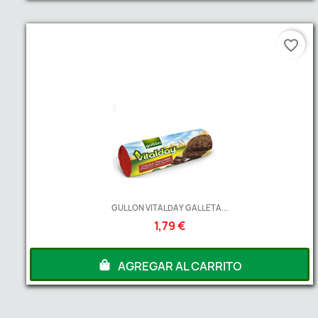
favorite_border
GULLON VITALDAY GALLETA...
1,79 €
AGREGAR AL CARRITO