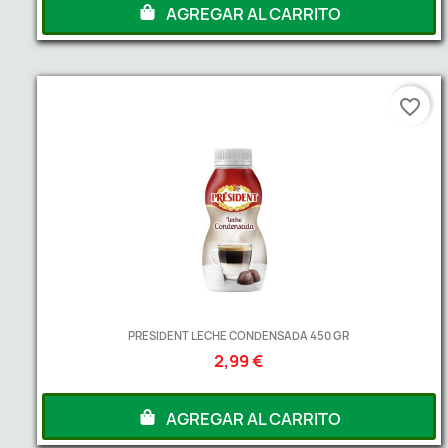
AGREGAR AL CARRITO
favorite_border
PRESIDENT LECHE CONDENSADA 450 GR
2,99 €
AGREGAR AL CARRITO