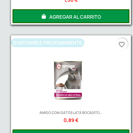
AGREGAR AL CARRITO
DISPONIBLE PROXIMAMENTE
favorite_border
AMIGO COM.GATOS LATA BOCADITO...
0,89 €