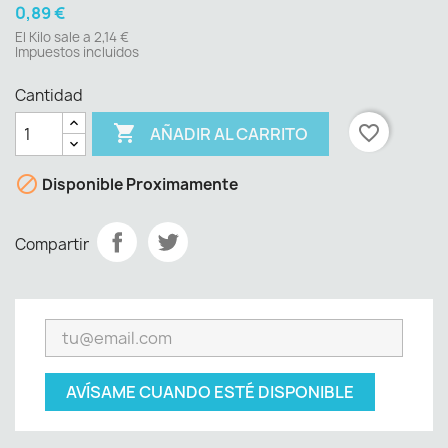
0,89 €
El Kilo sale a 2,14 €
Impuestos incluidos
Cantidad

favorite_border
AÑADIR AL CARRITO

Disponible Proximamente
Compartir
AVÍSAME CUANDO ESTÉ DISPONIBLE