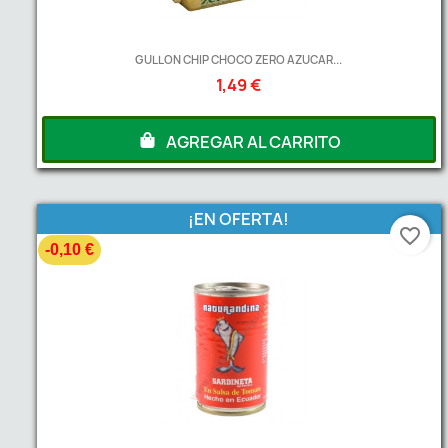
GULLON CHIP CHOCO ZERO AZUCAR...
1,49 €
AGREGAR AL CARRITO
¡EN OFERTA!
favorite_border
-0,10 €