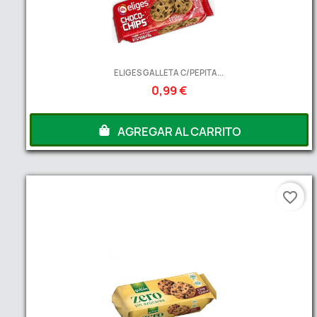
ELIGES GALLETA C/PEPITA...
0,99 €
AGREGAR AL CARRITO
favorite_border