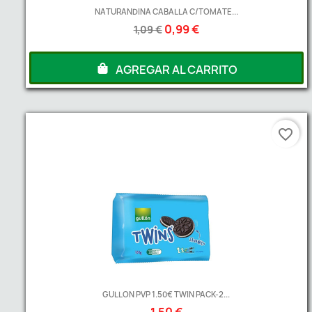
NATURANDINA CABALLA C/TOMATE...
0,99 €
1,09 €
AGREGAR AL CARRITO
favorite_border
GULLON PVP 1.50€ TWIN PACK-2...
1,50 €