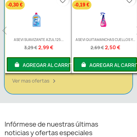
favorite_border
favorite_border
-0,30 €
-0,19 €
L
ASEVI SUAVIZANTE AZUL 125...
ASEVI QUITAMANCHAS CUELLOS Y...
2,99 €
2,50 €
3,29 €
2,69 €
RITO
AGREGAR AL CARRITO
AGREGAR AL CARRI
Ver mas ofertas

Infórmese de nuestras últimas
noticias y ofertas especiales