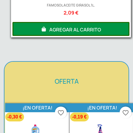
FAMOSOL ACEITE GIRASOL 1L.
2,09 €
AGREGAR AL CARRITO
OFERTA
¡EN OFERTA!
¡EN OFERTA!
favorite_border
favorite_border
-0,30 €
-0,19 €