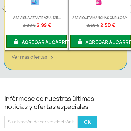
L
ASEVI SUAVIZANTE AZUL 125...
ASEVI QUITAMANCHAS CUELLOS Y...
2,99 €
2,50 €
3,29 €
2,69 €
RITO
AGREGAR AL CARRITO
AGREGAR AL CARRI
Ver mas ofertas

Infórmese de nuestras últimas
noticias y ofertas especiales