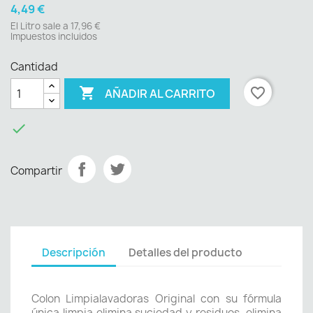
4,49 €
El Litro sale a 17,96 €
Impuestos incluidos
Cantidad

favorite_border
AÑADIR AL CARRITO

Compartir
Descripción
Detalles del producto
Colon Limpialavadoras Original con su fórmula
única limpia elimina suciedad y residuos, elimina