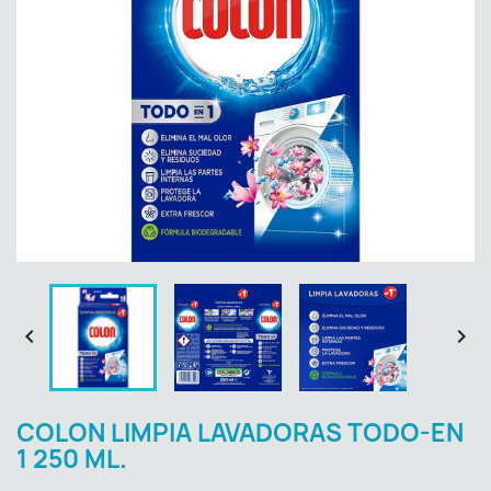


COLON LIMPIA LAVADORAS TODO-EN
1 250 ML.