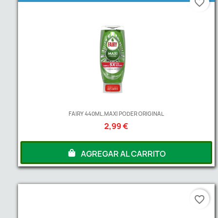
favorite_border
FAIRY 440ML.MAXI PODER ORIGINAL
2,99 €
AGREGAR AL CARRITO
favorite_border