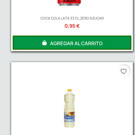
COCA COLA LATA 33 CL.ZERO AZUCAR
0,95 €
AGREGAR AL CARRITO
favorite_border