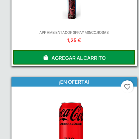
APP AMBIENTADOR SPRAY 405CC.ROSAS
1,25 €
AGREGAR AL CARRITO
¡EN OFERTA!
favorite_border