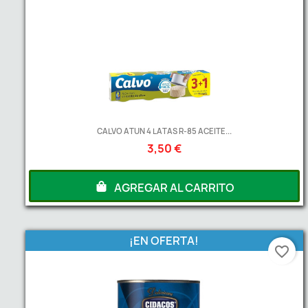
CALVO ATUN 4 LATAS R-85 ACEITE...
3,50 €
AGREGAR AL CARRITO
¡EN OFERTA!
favorite_border