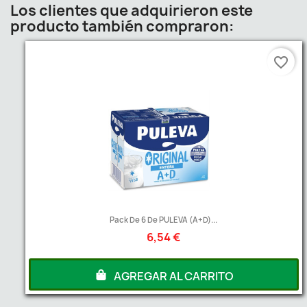
Los clientes que adquirieron este
producto también compraron:
favorite_border
Pack De 6 De PULEVA (A+D)...
6,54 €
AGREGAR AL CARRITO