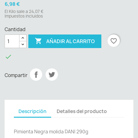
6,98 €
El Kilo sale a 24,07 €
Impuestos incluidos
Cantidad

favorite_border
AÑADIR AL CARRITO

Compartir
Descripción
Detalles del producto
Pimienta Negra molida DANI 290g