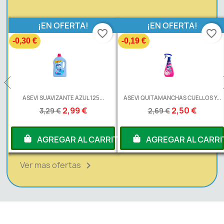
¡EN OFERTA!
¡EN OFERTA!
favorite_border
favorite_border
-0,30 €
-0,19 €
L
ASEVI SUAVIZANTE AZUL 125...
ASEVI QUITAMANCHAS CUELLOS Y...
2,99 €
2,50 €
3,29 €
2,69 €
RITO
AGREGAR AL CARRITO
AGREGAR AL CARRI
Ver mas ofertas
