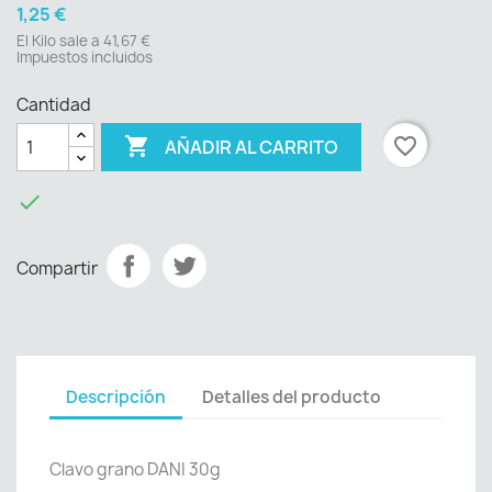
1,25 €
El Kilo sale a 41,67 €
Impuestos incluidos
Cantidad

favorite_border
AÑADIR AL CARRITO

Compartir
Descripción
Detalles del producto
Clavo grano DANI 30g