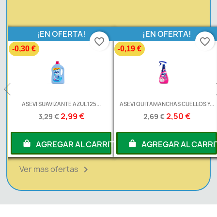
¡EN OFERTA!
¡EN OFERTA!
favorite_border
favorite_border
-0,30 €
-0,19 €
L
ASEVI SUAVIZANTE AZUL 125...
ASEVI QUITAMANCHAS CUELLOS Y...
2,99 €
2,50 €
3,29 €
2,69 €
RITO
AGREGAR AL CARRITO
AGREGAR AL CARRI
Ver mas ofertas
