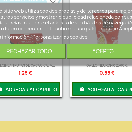
favorite_border
fa
e sitio web utiliza cookies propias y de terceros para mejo
stros servicios y mostrarle publicidad relacionada con su
ferencias mediante el análisis de sus hábitos de navegació
a dar su consentimiento sobre su uso pulse el botón Acep
 información
Personalizar las cookies
RECHAZAR TODO
ACEPTO
LCINEA TRUFAS DE CACAO CAJA...
GALLO TIBURON 0 250GR.
1,25 €
0,66 €
AGREGAR AL CARRITO
AGREGAR AL CARR