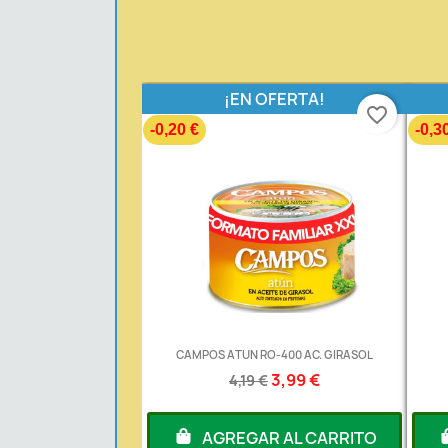
¡EN OFERTA!
favorite_border
-0,20 €
-0,3
CAMPOS ATUN RO-400 AC. GIRASOL
3,99 €
4,19 €
AGREGAR AL CARRITO