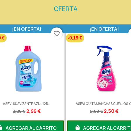
OFERTA
¡EN OFERTA!
¡EN OFERTA!
favorite_border
0 €
-0,19 €
ASEVI SUAVIZANTE AZUL 125...
ASEVI QUITAMANCHAS CUELLOS Y..
2,99 €
2,50 €
3,29 €
2,69 €
AGREGAR AL CARRITO
AGREGAR AL CARRI