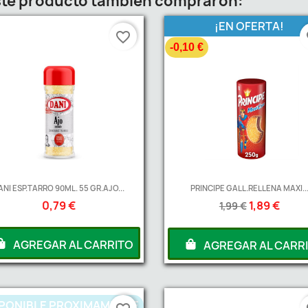
este producto también compraron:
¡EN OFERTA!
favorite_border
fa
-0,10 €
ANI ESP.TARRO 90ML. 55 GR.AJO...
PRINCIPE GALL.RELLENA MAXI..
0,79 €
1,89 €
1,99 €
AGREGAR AL CARRITO
AGREGAR AL CARR
PONIBLE PROXIMAMENTE