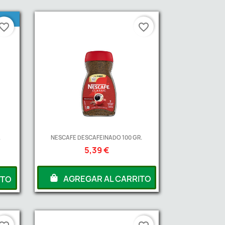
vorite_border
favorite_border
.
NESCAFE DESCAFEINADO 100 GR.
5,39 €
AGREGAR AL CARRITO
ITO