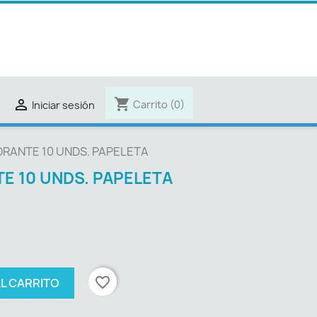
shopping_cart

Carrito
(0)
Iniciar sesión
ORANTE 10 UNDS. PAPELETA
E 10 UNDS. PAPELETA
favorite_border
AL CARRITO