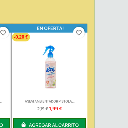
¡EN OFERTA!
favorite_border
favorite_border
-0,20 €
.
ASEVI AMBIENTADOR PISTOLA...
1,99 €
2,19 €
TO
AGREGAR AL CARRITO