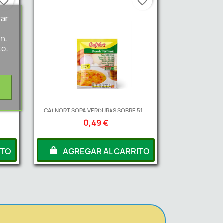
vorite_border
favorite_border
rar
s
n.
to.
CALNORT SOPA VERDURAS SOBRE 51...
0,49 €
ITO
AGREGAR AL CARRITO