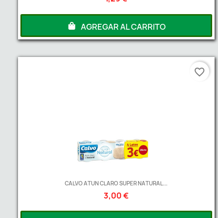
AGREGAR AL CARRITO
favorite_border
CALVO ATUN CLARO SUPER NATURAL...
3,00 €