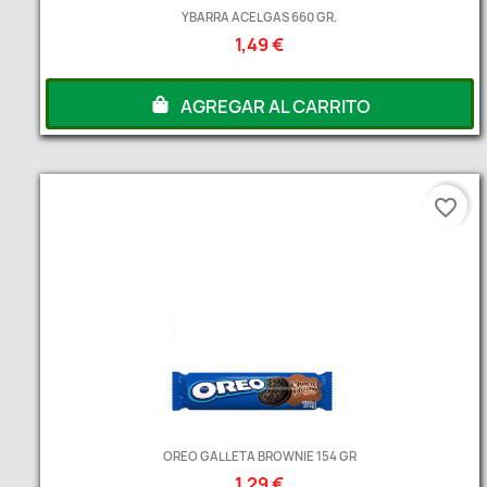
YBARRA ACELGAS 660 GR.
1,49 €
AGREGAR AL CARRITO
favorite_border
OREO GALLETA BROWNIE 154 GR
1,29 €