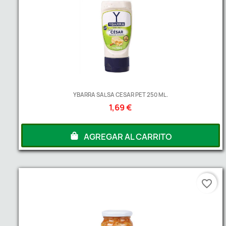
YBARRA SALSA CESAR PET 250 ML.
1,69 €
AGREGAR AL CARRITO
favorite_border