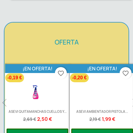
OFERTA
¡EN OFERTA!
¡EN OFERTA!
favorite_border
favorite_border
-0,19 €
-0,20 €
ASEVI QUITAMANCHAS CUELLOS Y...
ASEVI AMBIENTADOR PISTOLA...
2,50 €
1,99 €
2,69 €
2,19 €