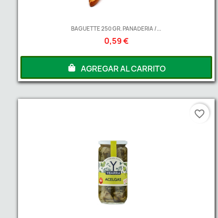
BAGUETTE 250 GR. PANADERIA /...
0,59 €
AGREGAR AL CARRITO
favorite_border