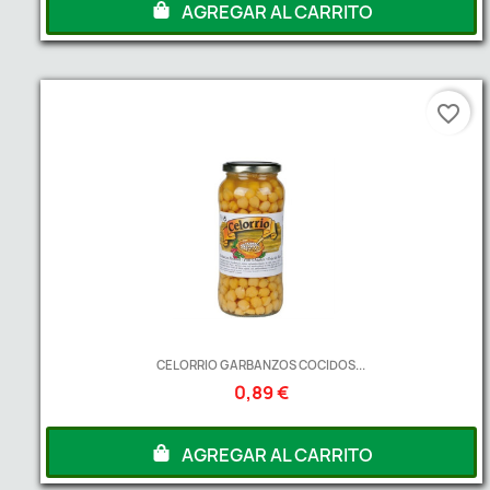
AGREGAR AL CARRITO
favorite_border
CELORRIO GARBANZOS COCIDOS...
0,89 €
AGREGAR AL CARRITO