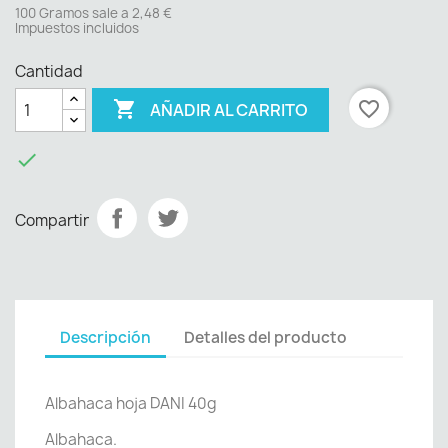
100 Gramos sale a 2,48 €
Impuestos incluidos
Cantidad

favorite_border
AÑADIR AL CARRITO

Compartir
Descripción
Detalles del producto
Albahaca hoja DANI 40g
Albahaca.