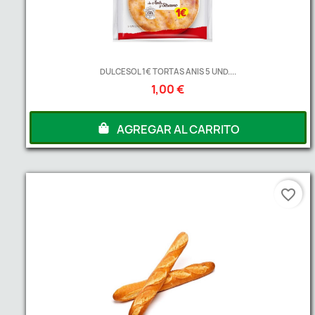
DULCESOL 1€ TORTAS ANIS 5 UND....
1,00 €
AGREGAR AL CARRITO
favorite_border