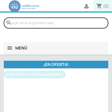
shopping_cart

(0)
search
MENÚ
¡EN OFERTA!
DISPONIBLE PROXIMAMENTE