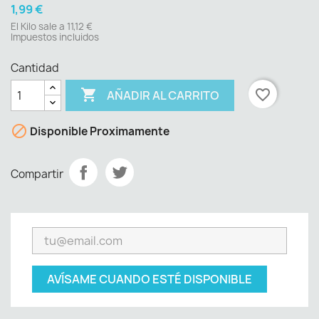
1,99 €
El Kilo sale a 11,12 €
Impuestos incluidos
Cantidad

favorite_border
AÑADIR AL CARRITO

Disponible Proximamente
Compartir
AVÍSAME CUANDO ESTÉ DISPONIBLE