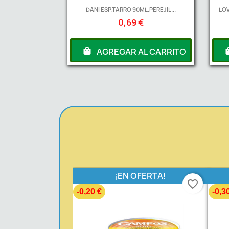
DANI ESP.TARRO 90ML.PEREJIL...
LOV
0,69 €
AGREGAR AL CARRITO
¡EN OFERTA!
favorite_border
-0,20 €
-0,3