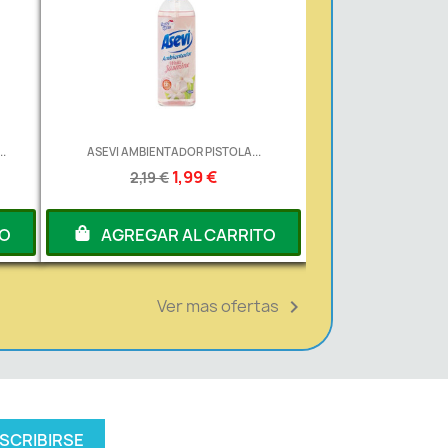
.
ASEVI AMBIENTADOR PISTOLA...
1,99 €
2,19 €
TO
AGREGAR AL CARRITO
Ver mas ofertas
