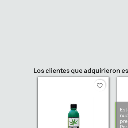
Los clientes que adquirieron 
favorite_border
Est
nue
pre
Par