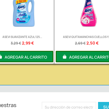
ASEVI SUAVIZANTE AZUL 125...
ASEVI QUITAMANCHAS CUELLOS Y..
2,99 €
2,50 €
3,29 €
2,69 €
AGREGAR AL CARRITO
AGREGAR AL CARRI
uestras