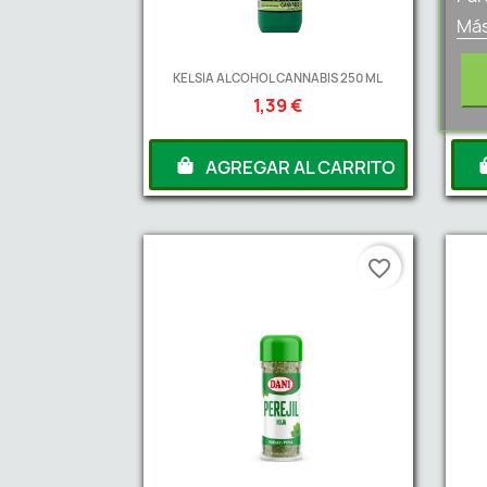
Más
KELSIA ALCOHOL CANNABIS 250 ML
1,39 €
AGREGAR AL CARRITO
favorite_border