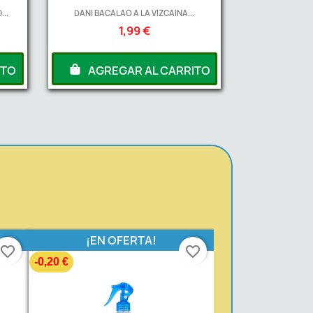
...
DANI BACALAO A LA VIZCAINA...
1,99 €
ITO
AGREGAR AL CARRITO
¡EN OFERTA!
favorite_border
favorite_border
-0,20 €