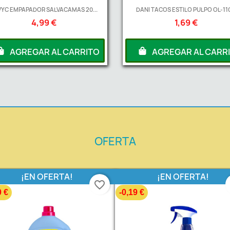
YC EMPAPADOR SALVACAMAS 20...
DANI TACOS ESTILO PULPO OL-110
4,99 €
1,69 €
AGREGAR AL CARRITO
AGREGAR AL CARR
OFERTA
¡EN OFERTA!
¡EN OFERTA!
favorite_border
0 €
-0,19 €