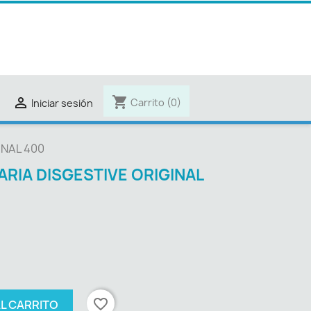
shopping_cart

Carrito
(0)
Iniciar sesión
INAL 400
ARIA DISGESTIVE ORIGINAL
favorite_border
AL CARRITO