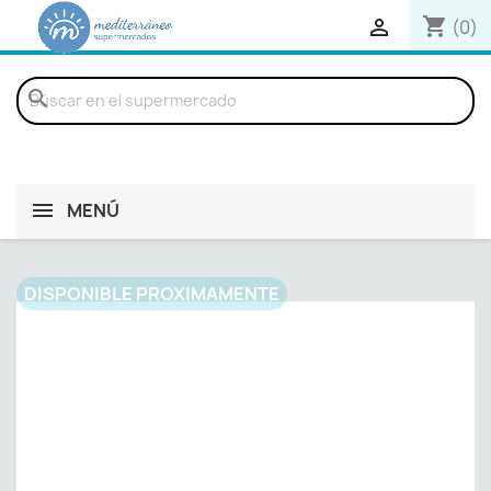
shopping_cart

(0)
search
MENÚ
DISPONIBLE PROXIMAMENTE