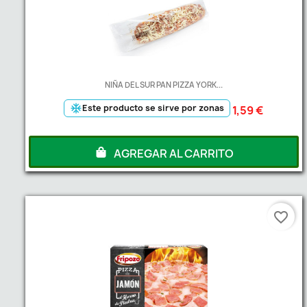
NIÑA DEL SUR PAN PIZZA YORK...
ac_unit
Este producto se sirve por zonas
1,59 €
AGREGAR AL CARRITO
favorite_border