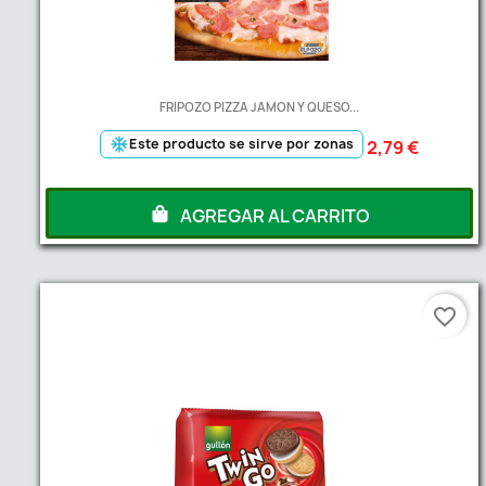
FRIPOZO PIZZA JAMON Y QUESO...
ac_unit
Este producto se sirve por zonas
2,79 €
AGREGAR AL CARRITO
favorite_border