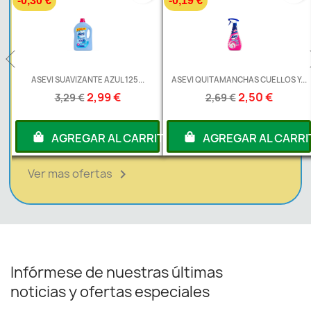
-0,19 €
-0,20 €
125...
ASEVI QUITAMANCHAS CUELLOS Y...
ASEVI AMBIENTADOR PISTO
2,50 €
1,99 €
2,69 €
2,19 €
 CARRITO
AGREGAR AL CARRITO
AGREGAR AL 
Ver mas ofertas

Infórmese de nuestras últimas
noticias y ofertas especiales