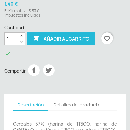
1,40 €
El Kilo sale a 13,33 €
Impuestos incluidos
Cantidad

favorite_border
AÑADIR AL CARRITO

Compartir
Descripción
Detalles del producto
Cereales 57% (harina de TRIGO, harina de
CENTENO, almidón de TRIGO, salvado de TRIGO),