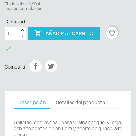
El Kilo sale a 4,90 €
Impuestos incluidos
Cantidad

favorite_border
AÑADIR AL CARRITO

Compartir
Descripción
Detalles del producto
Galletas con avena, pasas, albaricoque y soja,
con alto contenido en fibra y aceite de girasol alto
oleico.