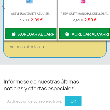
 125...
ASEVI QUITAMANCHAS CUELLOS Y...
ASEVI AMBIENTADOR PIST
€
2,50 €
1,99 €
2,69 €
2,19 €
L CARRITO
AGREGAR AL CARRITO
AGREGAR AL
Ver mas ofertas

Infórmese de nuestras últimas
noticias y ofertas especiales