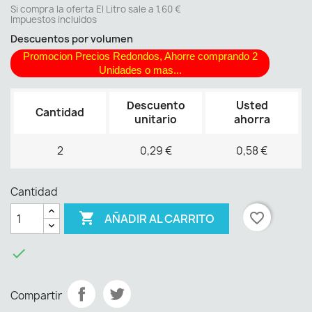
Si compra la oferta El Litro sale a 1,60 €
Impuestos incluidos
Descuentos por volumen
Promocion Precios Redondos, Ahorre comprando 2
Unidades o mas...
Descuento
Usted
Cantidad
unitario
ahorra
2
0,29 €
0,58 €
Cantidad

favorite_border
AÑADIR AL CARRITO

Compartir