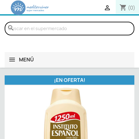
shopping_cart

(0)
search
MENÚ
¡EN OFERTA!