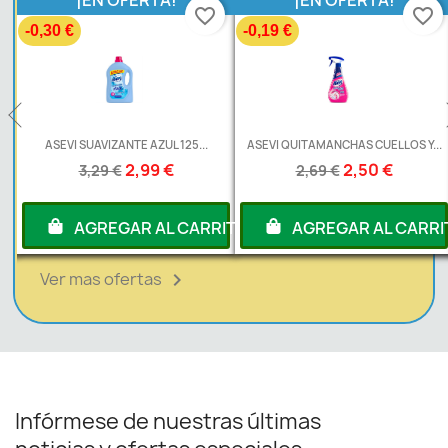
¡EN OFERTA!
¡EN OFERTA!
favorite_border
favorite_border
-0,30 €
-0,19 €
L
ASEVI SUAVIZANTE AZUL 125...
ASEVI QUITAMANCHAS CUELLOS Y...
2,99 €
2,50 €
3,29 €
2,69 €
RITO
AGREGAR AL CARRITO
AGREGAR AL CARRI
Ver mas ofertas

Infórmese de nuestras últimas