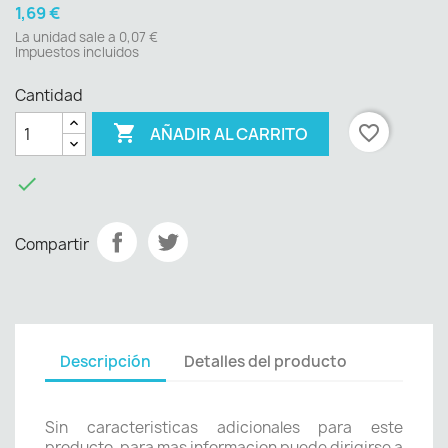
1,69 €
La unidad sale a 0,07 €
Impuestos incluidos
Cantidad

favorite_border
AÑADIR AL CARRITO

Compartir
Descripción
Detalles del producto
Sin caracteristicas adicionales para este
producto, para mas informacion puede dirigirse a