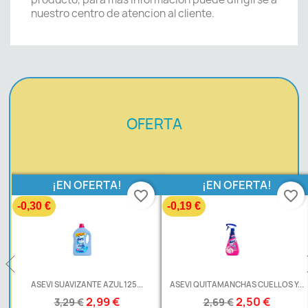
nuestro centro de atencion al cliente.
OFERTA
¡EN OFERTA!
¡EN OFERTA!
favorite_border
favorite_border
-0,30 €
-0,19 €
L
ASEVI SUAVIZANTE AZUL 125...
ASEVI QUITAMANCHAS CUELLOS Y...
2,99 €
2,50 €
3,29 €
2,69 €