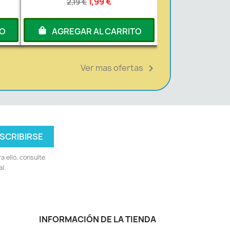
1,99 €
2,19 €
TO
AGREGAR AL CARRITO
Ver mas ofertas

 ello, consulte
l.
INFORMACIÓN DE LA TIENDA