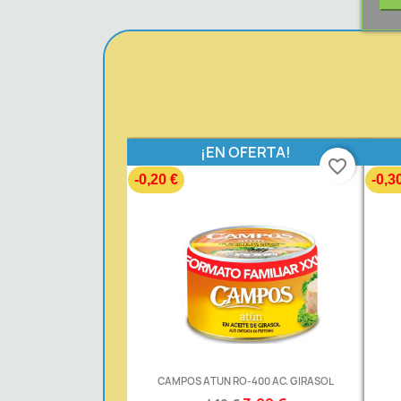
¡EN OFERTA!
favorite_border
-0,20 €
-0,3
CAMPOS ATUN RO-400 AC. GIRASOL