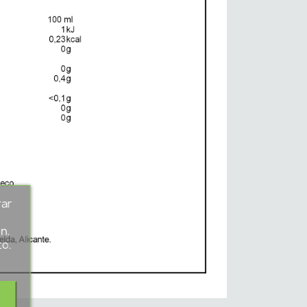
rar
s
n.
to.