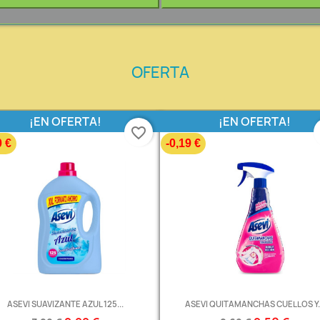
OFERTA
¡EN OFERTA!
¡EN OFERTA!
favorite_border
0 €
-0,19 €
ASEVI SUAVIZANTE AZUL 125...
ASEVI QUITAMANCHAS CUELLOS Y..