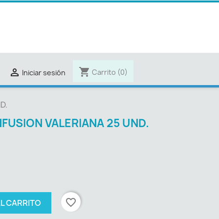
shopping_cart

Carrito
(0)
Iniciar sesión
D.
NFUSION VALERIANA 25 UND.
favorite_border
AL CARRITO