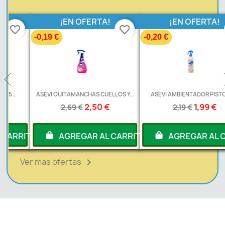
¡EN OFERTA!
¡EN OFERTA!
favorite_border
favorite_border
-0,19 €
-0,20 €
ASEVI QUITAMANCHAS CUELLOS Y...
ASEVI AMBIENTADOR PISTOLA...
2,50 €
1,99 €
2,69 €
2,19 €
RITO
AGREGAR AL CARRITO
AGREGAR AL CARRI
Ver mas ofertas
