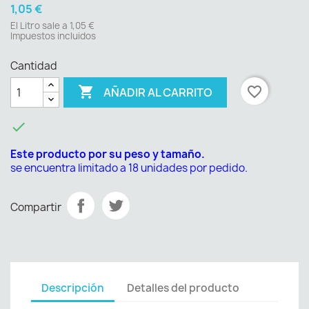
1,05 €
El Litro sale a 1,05 €
Impuestos incluidos
Cantidad

favorite_border
AÑADIR AL CARRITO

Este producto por su peso y tamaño.
se encuentra limitado a 18 unidades por pedido.
Compartir
Descripción
Detalles del producto