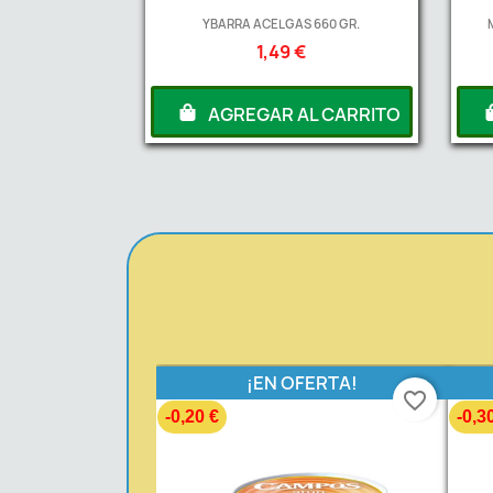
YBARRA ACELGAS 660 GR.
1,49 €
AGREGAR AL CARRITO
¡EN OFERTA!
favorite_border
-0,20 €
-0,3