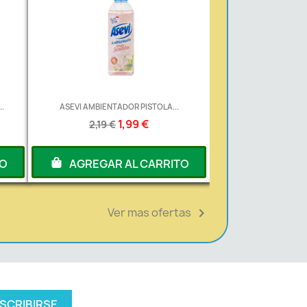
.
ASEVI AMBIENTADOR PISTOLA...
1,99 €
2,19 €
TO
AGREGAR AL CARRITO
Ver mas ofertas
