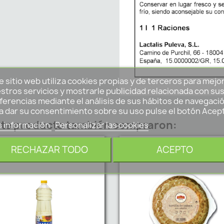
e sitio web utiliza cookies propias y de terceros para mejo
stros servicios y mostrarle publicidad relacionada con su
ferencias mediante el análisis de sus hábitos de navegació
a dar su consentimiento sobre su uso pulse el botón Acep
este producto también compraron:
 información
Personalizar las cookies
RECHAZAR TODO
ACEPTO
favorite_border
fa