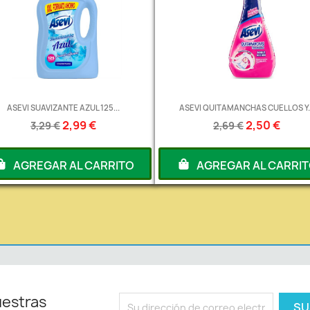
ASEVI SUAVIZANTE AZUL 125...
ASEVI QUITAMANCHAS CUELLOS Y..
2,99 €
2,50 €
3,29 €
2,69 €
AGREGAR AL CARRITO
AGREGAR AL CARRI
uestras