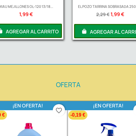
MIAU MEJILLONES OL-120 13/18...
EL POZO TARRINA SOBRASADA 250
1,99 €
1,99 €
2,29 €
AGREGAR AL CARRITO
AGREGAR AL CARR
OFERTA
¡EN OFERTA!
¡EN OFERTA!
favorite_border
0 €
-0,19 €