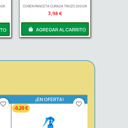
 GR.
COREN PANCETA CURADA TROZO 250 GR
3,98 €
AGREGAR AL CARRITO
ITO
¡EN OFERTA!
favorite_border
favorite_border
-0,20 €