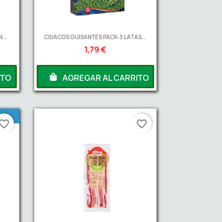
...
CIDACOS GUISANTES PACK-3 LATAS...
1,79 €
ITO
AGREGAR AL CARRITO
vorite_border
favorite_border