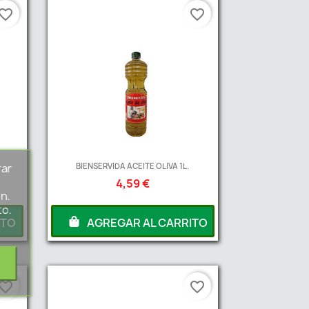
vorite_border
favorite_border
.
BIENSERVIDA ACEITE OLIVA 1L.
rar
s
4,59 €
n.
to.
ITO
AGREGAR AL CARRITO
vorite_border
favorite_border