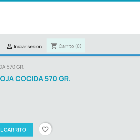
shopping_cart

Carrito
(0)
Iniciar sesión
A 570 GR.
OJA COCIDA 570 GR.
favorite_border
AL CARRITO