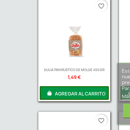
favorite_border
DULIA PAN RUSTICO DE MOLDE 450 GR
CE
Est
nue
1,49 €
pre
Par
AGREGAR AL CARRITO
Más
favorite_border