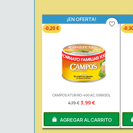
¡EN OFERTA!
favorite_border
-0,20 €
-0,3
CAMPOS ATUN RO-400 AC. GIRASOL
3,99 €
4,19 €
AGREGAR AL CARRITO