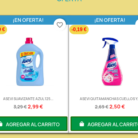
¡EN OFERTA!
¡EN OFERTA!
favorite_border
0 €
-0,19 €
ASEVI SUAVIZANTE AZUL 125...
ASEVI QUITAMANCHAS CUELLOS Y..
2,99 €
2,50 €
3,29 €
2,69 €
AGREGAR AL CARRITO
AGREGAR AL CARRI