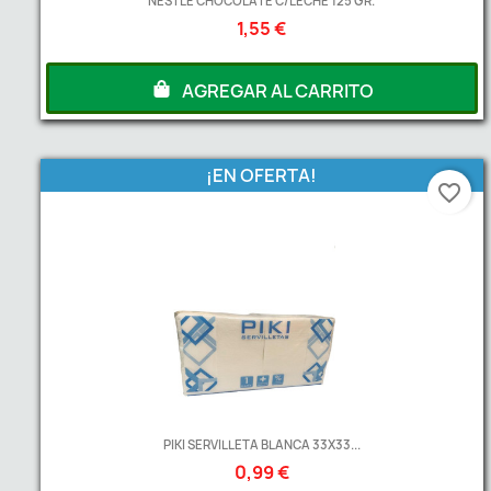
NESTLE CHOCOLATE C/LECHE 125 GR.
1,55 €
AGREGAR AL CARRITO
¡EN OFERTA!
favorite_border
PIKI SERVILLETA BLANCA 33X33...
0,99 €