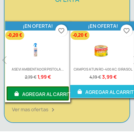
¡EN OFERTA!
¡EN OFERTA!
favorite_border
favorite_border
-0,20 €
-0,20 €
.
ASEVI AMBIENTADOR PISTOLA...
CAMPOS ATUN RO-400 AC. GIRASOL
1,99 €
3,99 €
2,19 €
4,19 €
AGREGAR AL CARRI
RITO
AGREGAR AL CARRITO
Ver mas ofertas
