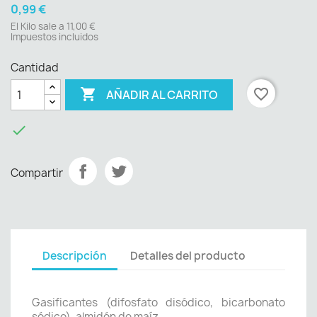
0,99 €
El Kilo sale a 11,00 €
Impuestos incluidos
Cantidad

favorite_border
AÑADIR AL CARRITO

Compartir
Descripción
Detalles del producto
Gasificantes (difosfato disódico, bicarbonato
sódico), almidón de maíz.