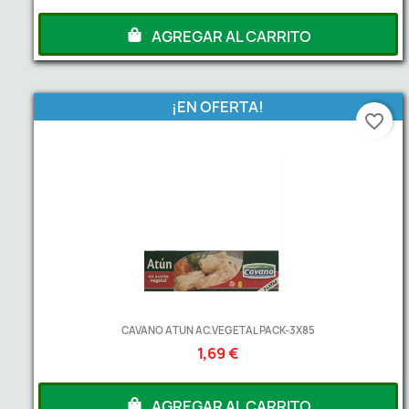
AGREGAR AL CARRITO
¡EN OFERTA!
favorite_border
CAVANO ATUN AC.VEGETAL PACK-3X85
1,69 €
AGREGAR AL CARRITO