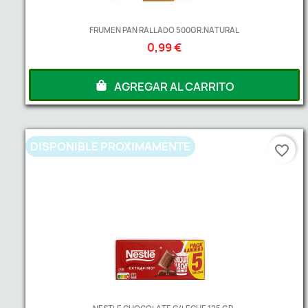
FRUMEN PAN RALLADO 500GR.NATURAL
0,99 €
AGREGAR AL CARRITO
DISPONIBLE PROXIMAMENTE
favorite_border