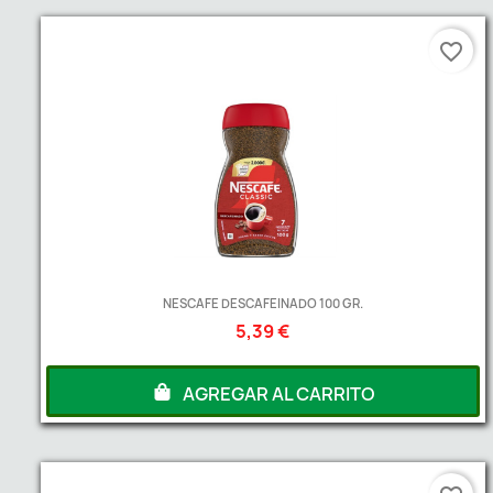
favorite_border
NESCAFE DESCAFEINADO 100 GR.
5,39 €
AGREGAR AL CARRITO