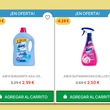
¡EN OFERTA!
¡EN OFERTA!
favorite_border
0 €
-0,19 €
ASEVI SUAVIZANTE AZUL 125...
ASEVI QUITAMANCHAS CUELLOS Y..
2,99 €
2,50 €
3,29 €
2,69 €
AGREGAR AL CARRITO
AGREGAR AL CARRI