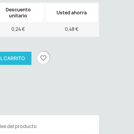
Descuento
Usted ahorra
unitario
0,24 €
0,48 €
favorite_border
AL CARRITO
les del producto