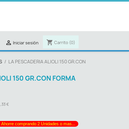
shopping_cart

Carrito
(0)
Iniciar sesión
S
LA PESCADERIA ALIOLI 150 GR.CON
IOLI 150 GR.CON FORMA
8,33 €
 Ahorre comprando 2 Unidades o mas...