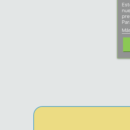
Est
nue
pre
Par
Más