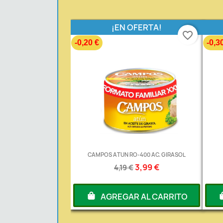
¡EN OFERTA!
favorite_border
-0,20 €
-0,3
CAMPOS ATUN RO-400 AC. GIRASOL
3,99 €
4,19 €
AGREGAR AL CARRITO