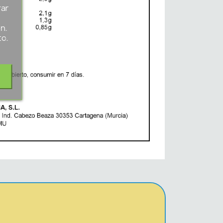
rar
s
n.
to.