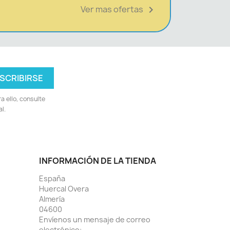
Ver mas ofertas

 ello, consulte
l.
INFORMACIÓN DE LA TIENDA
España
Huercal Overa
Almería
04600
Envíenos un mensaje de correo
electrónico: