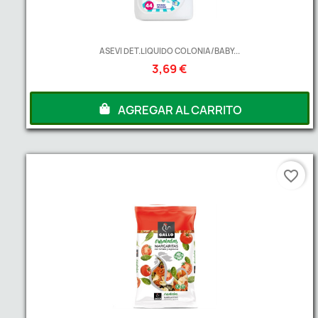
ASEVI DET.LIQUIDO COLONIA/BABY...
3,69 €
AGREGAR AL CARRITO
favorite_border