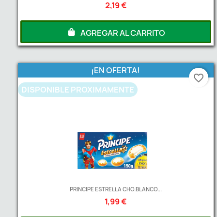
2,19 €
AGREGAR AL CARRITO
¡EN OFERTA!
favorite_border
DISPONIBLE PROXIMAMENTE
PRINCIPE ESTRELLA CHO.BLANCO...
1,99 €