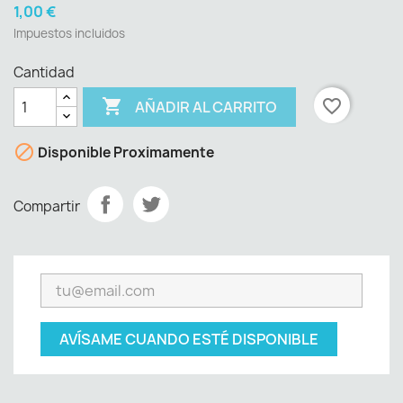
1,00 €
Impuestos incluidos
Cantidad

favorite_border
AÑADIR AL CARRITO

Disponible Proximamente
Compartir
AVÍSAME CUANDO ESTÉ DISPONIBLE