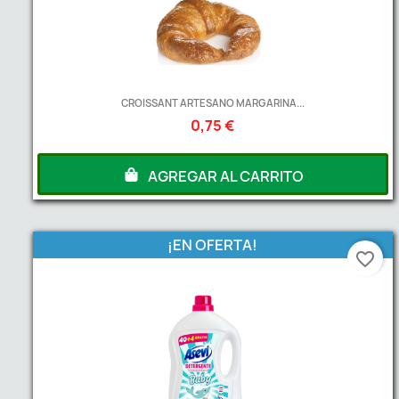
CROISSANT ARTESANO MARGARINA...
0,75 €
AGREGAR AL CARRITO
¡EN OFERTA!
favorite_border