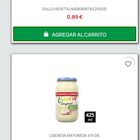
GALLO VEGETAL MARGARITAS 250GR.
0,89 €
AGREGAR AL CARRITO
favorite_border
LIGERESA MAYONESA 415 GR.