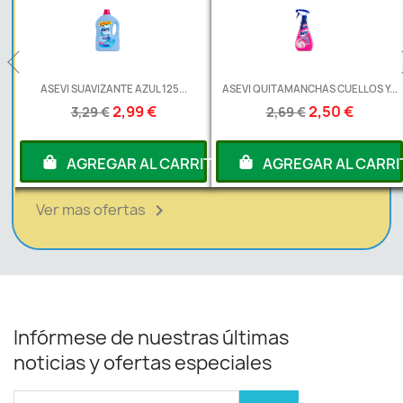
L
ASEVI SUAVIZANTE AZUL 125...
ASEVI QUITAMANCHAS CUELLOS Y...
2,99 €
2,50 €
3,29 €
2,69 €
RITO
AGREGAR AL CARRITO
AGREGAR AL CARRI
Ver mas ofertas

Infórmese de nuestras últimas
noticias y ofertas especiales