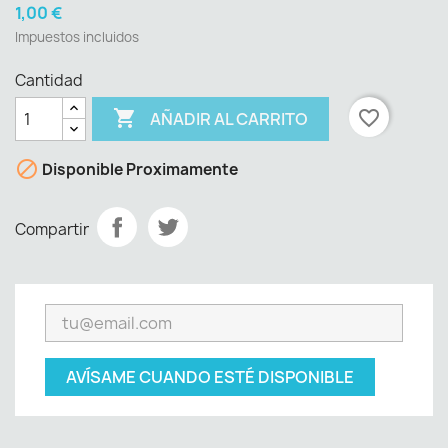
1,00 €
Impuestos incluidos
Cantidad

favorite_border
AÑADIR AL CARRITO

Disponible Proximamente
Compartir
AVÍSAME CUANDO ESTÉ DISPONIBLE