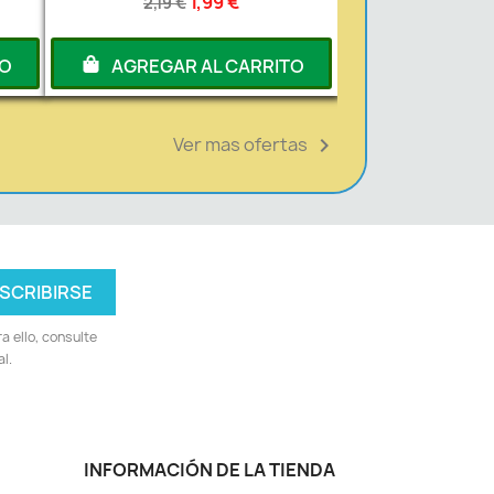
1,99 €
2,19 €
TO
AGREGAR AL CARRITO
Ver mas ofertas

 ello, consulte
l.
INFORMACIÓN DE LA TIENDA