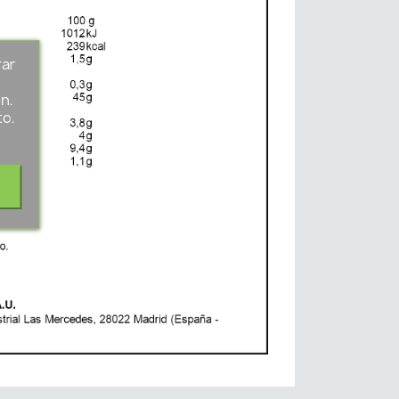
rar
s
n.
to.