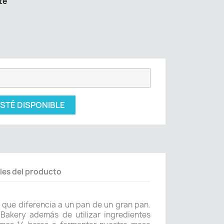
te
STÉ DISPONIBLE
les del producto
 que diferencia a un pan de un gran pan.
 Bakery además de utilizar ingredientes