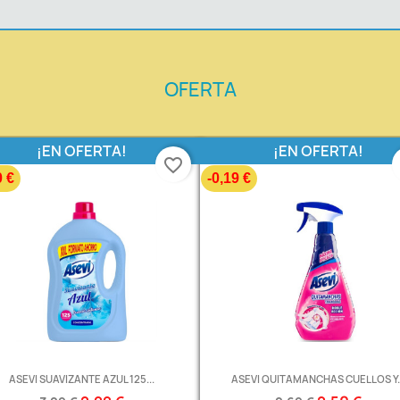
OFERTA
¡EN OFERTA!
¡EN OFERTA!
favorite_border
0 €
-0,19 €
ASEVI SUAVIZANTE AZUL 125...
ASEVI QUITAMANCHAS CUELLOS Y..