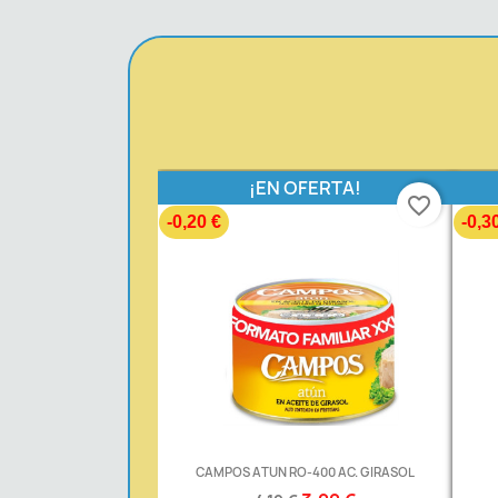
¡EN OFERTA!
favorite_border
-0,20 €
-0,3
CAMPOS ATUN RO-400 AC. GIRASOL